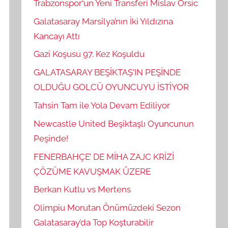
Trabzonspor‘un Yeni Transferi Mislav Orsic
Galatasaray Marsilya’nın İki Yıldızına
Kancayı Attı
Gazi Koşusu 97. Kez Koşuldu
GALATASARAY BEŞİKTAŞ’IN PEŞİNDE
OLDUĞU GOLCÜ OYUNCUYU İSTİYOR
Tahsin Tam ile Yola Devam Ediliyor
Newcastle United Beşiktaşlı Oyuncunun
Peşinde!
FENERBAHÇE’ DE MİHA ZAJC KRİZİ
ÇÖZÜME KAVUŞMAK ÜZERE
Berkan Kutlu vs Mertens
Olimpiu Morutan Önümüzdeki Sezon
Galatasaray’da Top Koşturabilir