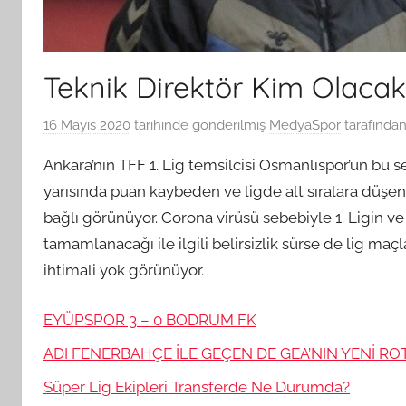
Teknik Direktör Kim Olaca
16 Mayıs 2020
tarihinde gönderilmiş
MedyaSpor
tarafında
Ankara’nın TFF 1. Lig temsilcisi Osmanlıspor’un bu sez
yarısında puan kaybeden ve ligde alt sıralara düşe
bağlı görünüyor. Corona virüsü sebebiyle 1. Ligin ve d
tamamlanacağı ile ilgili belirsizlik sürse de lig ma
ihtimali yok görünüyor.
EYÜPSPOR 3 – 0 BODRUM FK
ADI FENERBAHÇE İLE GEÇEN DE GEA’NIN YENİ RO
Süper Lig Ekipleri Transferde Ne Durumda?