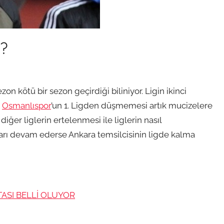
k?
n
on kötü bir sezon geçirdiği biliniyor. Ligin ikinci
n
Osmanlıspor
’un 1. Ligden düşmemesi artık mucizelere
iğer liglerin ertelenmesi ile liglerin nasıl
çları devam ederse Ankara temsilcisinin ligde kalma
TASI BELLİ OLUYOR