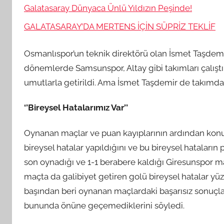
Galatasaray Dünyaca Ünlü Yıldızın Peşinde!
GALATASARAY’DA MERTENS İÇİN SÜPRİZ TEKLİF
Osmanlıspor’un teknik direktörü olan İsmet Taşdemir
dönemlerde Samsunspor, Altay gibi takımları çalışt
umutlarla getirildi. Ama İsmet Taşdemir de takımda
‘’Bireysel Hatalarımız Var’’
Oynanan maçlar ve puan kayıplarının ardından ko
bireysel hatalar yapıldığını ve bu bireysel hataları
son oynadığı ve 1-1 berabere kaldığı Giresunspor m
maçta da galibiyet getiren golü bireysel hatalar yü
başından beri oynanan maçlardaki başarısız sonuçla
bununda önüne geçemediklerini söyledi.