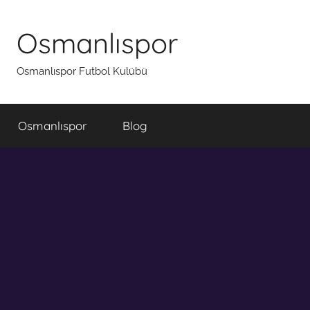
İçeriğe
atla
Osmanlıspor
Osmanlıspor Futbol Kulübü
Osmanlıspor
Blog