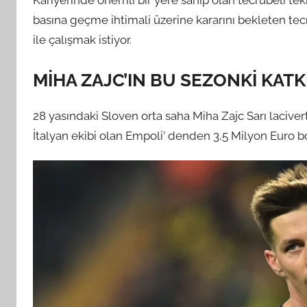
Kariyerinde önemli bir yere sahip olan tecrübeli tekn
basına geçme ihtimali üzerine kararını bekleten tecr
ile çalışmak istiyor.
MİHA ZAJC’IN BU SEZONKİ KATK
28 yasındaki Sloven orta saha Miha Zajc Sarı lacive
İtalyan ekibi olan Empoli’ denden 3,5 Milyon Euro bon