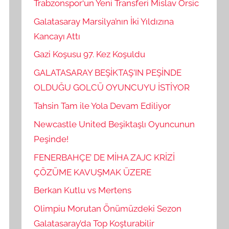
Trabzonspor‘un Yeni Transferi Mislav Orsic
Galatasaray Marsilya’nın İki Yıldızına
Kancayı Attı
Gazi Koşusu 97. Kez Koşuldu
GALATASARAY BEŞİKTAŞ’IN PEŞİNDE
OLDUĞU GOLCÜ OYUNCUYU İSTİYOR
Tahsin Tam ile Yola Devam Ediliyor
Newcastle United Beşiktaşlı Oyuncunun
Peşinde!
FENERBAHÇE’ DE MİHA ZAJC KRİZİ
ÇÖZÜME KAVUŞMAK ÜZERE
Berkan Kutlu vs Mertens
Olimpiu Morutan Önümüzdeki Sezon
Galatasaray’da Top Koşturabilir