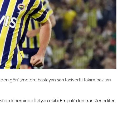
den görüşmelere başlayan sarı lacivertli takım bazıları
ansfer döneminde İtalyan ekibi Empoli’ den transfer edilen