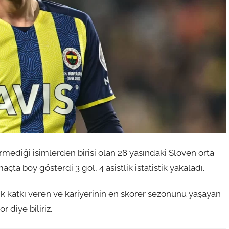
rmediği isimlerden birisi olan 28 yasındaki Sloven orta
açta boy gösterdi 3 gol, 4 asistlik istatistik yakaladı.
ik katkı veren ve kariyerinin en skorer sezonunu yaşayan
r diye biliriz.