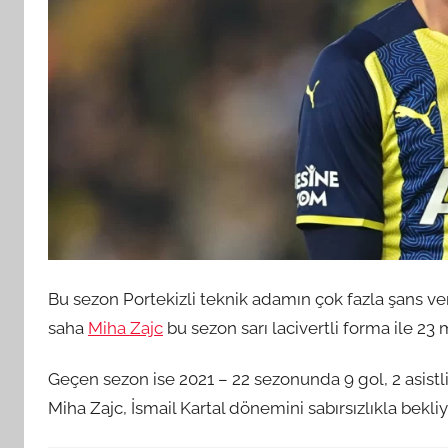
Bu sezon Portekizli teknik adamın çok fazla şans ve
saha
Miha Zajc
bu sezon sarı lacivertli forma ile 23 m
Geçen sezon ise 2021 – 22 sezonunda 9 gol, 2 asistl
Miha Zajc, İsmail Kartal dönemini sabırsızlıkla bekliyo