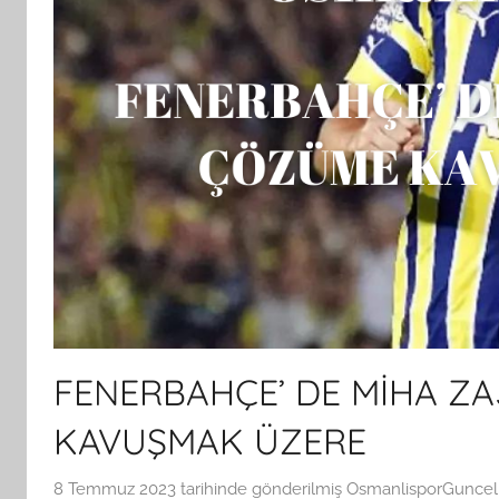
FENERBAHÇE’ DE MİHA ZA
KAVUŞMAK ÜZERE
8 Temmuz 2023
tarihinde gönderilmiş
OsmanlisporGuncel