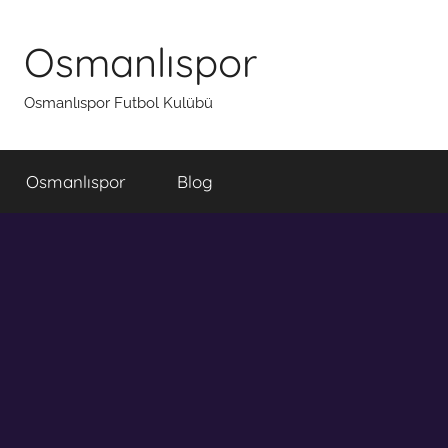
İçeriğe
atla
Osmanlıspor
Osmanlıspor Futbol Kulübü
Osmanlıspor
Blog