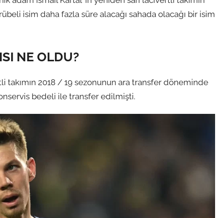
ik adam İsmail Kartal ‘ın yeniden sarı lacivertli takımın
übeli isim daha fazla süre alacağı sahada olacağı bir isim
ISI NE OLDU?
rtli takımın 2018 / 19 sezonunun ara transfer döneminde
servis bedeli ile transfer edilmişti.