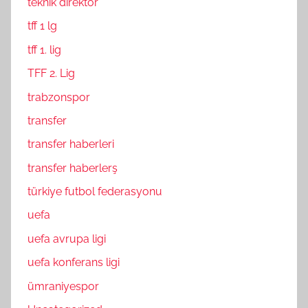
teknik direktör
tff 1 lg
tff 1. lig
TFF 2. Lig
trabzonspor
transfer
transfer haberleri
transfer haberlerş
türkiye futbol federasyonu
uefa
uefa avrupa ligi
uefa konferans ligi
ümraniyespor