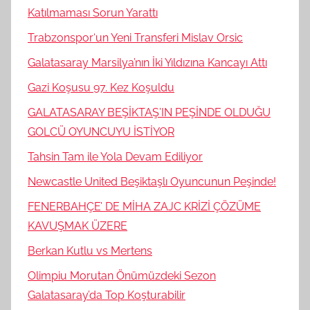
Katılmaması Sorun Yarattı
Trabzonspor‘un Yeni Transferi Mislav Orsic
Galatasaray Marsilya’nın İki Yıldızına Kancayı Attı
Gazi Koşusu 97. Kez Koşuldu
GALATASARAY BEŞİKTAŞ’IN PEŞİNDE OLDUĞU
GOLCÜ OYUNCUYU İSTİYOR
Tahsin Tam ile Yola Devam Ediliyor
Newcastle United Beşiktaşlı Oyuncunun Peşinde!
FENERBAHÇE’ DE MİHA ZAJC KRİZİ ÇÖZÜME
KAVUŞMAK ÜZERE
Berkan Kutlu vs Mertens
Olimpiu Morutan Önümüzdeki Sezon
Galatasaray’da Top Koşturabilir