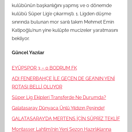
kulübünün başkanlığını yapmış ve o dönemde
kulübü Süper Lig’e çıkarmıştı. 1. Ligden düşme
sınırında bulunan mor sarılı takım Mehmet Emin
Katipoğlu’nun yine kulüpte mucizeler yaratmasını
bekliyor.
Güncel Yazılar
EYÜPSPOR 3 – 0 BODRUM FK
ADI FENERBAHÇE İLE GEÇEN DE GEA’NIN YENİ
ROTASI BELLİ OLUYOR
Süper Lig Ekipleri Transferde Ne Durumda?
Galatasaray Dünyaca Ünlü Yıldızın Peşinde!
GALATASARAY’DA MERTENS İÇİN SÜPRİZ TEKLİF
Montasser Lahtimi’nin Yeni Sezon Hazırlıklarına