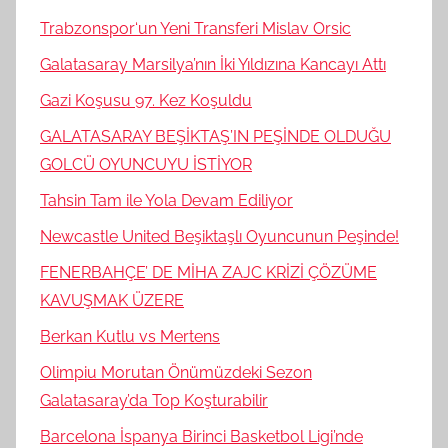
Trabzonspor‘un Yeni Transferi Mislav Orsic
Galatasaray Marsilya’nın İki Yıldızına Kancayı Attı
Gazi Koşusu 97. Kez Koşuldu
GALATASARAY BEŞİKTAŞ’IN PEŞİNDE OLDUĞU
GOLCÜ OYUNCUYU İSTİYOR
Tahsin Tam ile Yola Devam Ediliyor
Newcastle United Beşiktaşlı Oyuncunun Peşinde!
FENERBAHÇE’ DE MİHA ZAJC KRİZİ ÇÖZÜME
KAVUŞMAK ÜZERE
Berkan Kutlu vs Mertens
Olimpiu Morutan Önümüzdeki Sezon
Galatasaray’da Top Koşturabilir
Barcelona İspanya Birinci Basketbol Ligi’nde