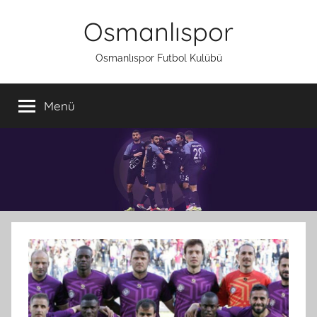
İçeriğe
Osmanlıspor
atla
Osmanlıspor Futbol Kulübü
Menü