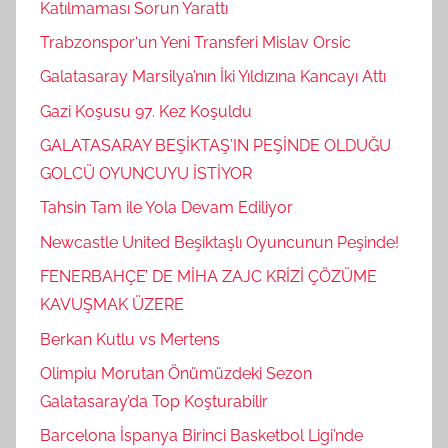
Katılmaması Sorun Yarattı
Trabzonspor‘un Yeni Transferi Mislav Orsic
Galatasaray Marsilya’nın İki Yıldızına Kancayı Attı
Gazi Koşusu 97. Kez Koşuldu
GALATASARAY BEŞİKTAŞ’IN PEŞİNDE OLDUĞU
GOLCÜ OYUNCUYU İSTİYOR
Tahsin Tam ile Yola Devam Ediliyor
Newcastle United Beşiktaşlı Oyuncunun Peşinde!
FENERBAHÇE’ DE MİHA ZAJC KRİZİ ÇÖZÜME
KAVUŞMAK ÜZERE
Berkan Kutlu vs Mertens
Olimpiu Morutan Önümüzdeki Sezon
Galatasaray’da Top Koşturabilir
Barcelona İspanya Birinci Basketbol Ligi’nde