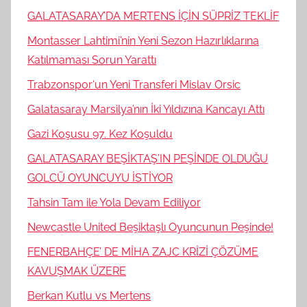
GALATASARAY’DA MERTENS İÇİN SÜPRİZ TEKLİF
Montasser Lahtimi’nin Yeni Sezon Hazırlıklarına
Katılmaması Sorun Yarattı
Trabzonspor‘un Yeni Transferi Mislav Orsic
Galatasaray Marsilya’nın İki Yıldızına Kancayı Attı
Gazi Koşusu 97. Kez Koşuldu
GALATASARAY BEŞİKTAŞ’IN PEŞİNDE OLDUĞU
GOLCÜ OYUNCUYU İSTİYOR
Tahsin Tam ile Yola Devam Ediliyor
Newcastle United Beşiktaşlı Oyuncunun Peşinde!
FENERBAHÇE’ DE MİHA ZAJC KRİZİ ÇÖZÜME
KAVUŞMAK ÜZERE
Berkan Kutlu vs Mertens