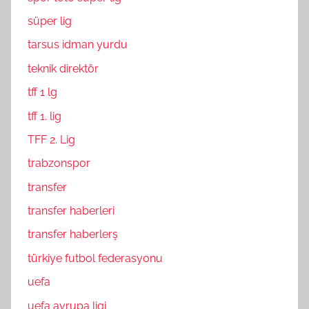
süper lig
tarsus idman yurdu
teknik direktör
tff 1 lg
tff 1. lig
TFF 2. Lig
trabzonspor
transfer
transfer haberleri
transfer haberlerş
türkiye futbol federasyonu
uefa
uefa avrupa ligi