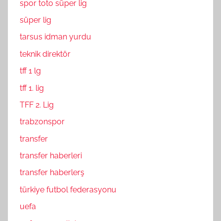
spor toto süper lig
süper lig
tarsus idman yurdu
teknik direktör
tff 1 lg
tff 1. lig
TFF 2. Lig
trabzonspor
transfer
transfer haberleri
transfer haberlerş
türkiye futbol federasyonu
uefa