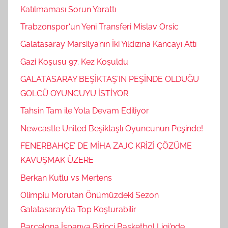
Katılmaması Sorun Yarattı
Trabzonspor‘un Yeni Transferi Mislav Orsic
Galatasaray Marsilya’nın İki Yıldızına Kancayı Attı
Gazi Koşusu 97. Kez Koşuldu
GALATASARAY BEŞİKTAŞ’IN PEŞİNDE OLDUĞU
GOLCÜ OYUNCUYU İSTİYOR
Tahsin Tam ile Yola Devam Ediliyor
Newcastle United Beşiktaşlı Oyuncunun Peşinde!
FENERBAHÇE’ DE MİHA ZAJC KRİZİ ÇÖZÜME
KAVUŞMAK ÜZERE
Berkan Kutlu vs Mertens
Olimpiu Morutan Önümüzdeki Sezon
Galatasaray’da Top Koşturabilir
Barcelona İspanya Birinci Basketbol Ligi’nde