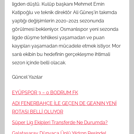
ligden düştü. Kulüp başkanı Mehmet Emin
Katipoğlu ve teknik direktör Ali Güneş’in takımda
yaptığı değişimlerin 2020-2021 sezonunda
görülmesi bekleniyor. Osmanlıspor yeni sezonda
ligde düşme tehlikesi yaşamadan ve puan
kayıpları yaşamadan mücadele etmek istiyor. Mor
sarılı ekibin bu hedefinin gerçekleşme ihtimali
sezon içinde belli olacak.
Güncel Yazılar
EYÜPSPOR 3 – 0 BODRUM FK
ADI FENERBAHÇE İLE GEÇEN DE GEA’NIN YENİ
ROTASI BELLİ OLUYOR
Süper Lig Ekipleri Transferde Ne Durumda?
Galatasaray Dünyaca Ünlü Yıldızın Peşinde!