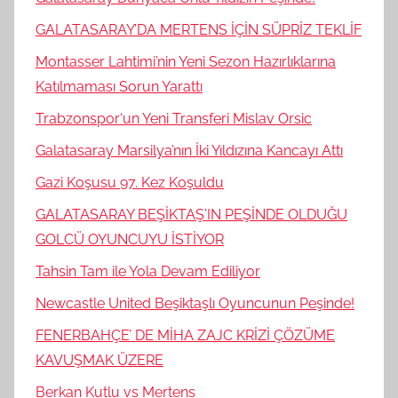
GALATASARAY’DA MERTENS İÇİN SÜPRİZ TEKLİF
Montasser Lahtimi’nin Yeni Sezon Hazırlıklarına
Katılmaması Sorun Yarattı
Trabzonspor‘un Yeni Transferi Mislav Orsic
Galatasaray Marsilya’nın İki Yıldızına Kancayı Attı
Gazi Koşusu 97. Kez Koşuldu
GALATASARAY BEŞİKTAŞ’IN PEŞİNDE OLDUĞU
GOLCÜ OYUNCUYU İSTİYOR
Tahsin Tam ile Yola Devam Ediliyor
Newcastle United Beşiktaşlı Oyuncunun Peşinde!
FENERBAHÇE’ DE MİHA ZAJC KRİZİ ÇÖZÜME
KAVUŞMAK ÜZERE
Berkan Kutlu vs Mertens