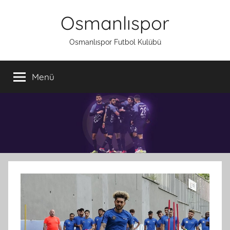
İçeriğe
Osmanlıspor
atla
Osmanlıspor Futbol Kulübü
Menü