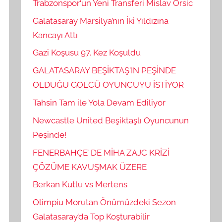
Trabzonspor‘un Yeni Transferi Mislav Orsic
Galatasaray Marsilya’nın İki Yıldızına
Kancayı Attı
Gazi Koşusu 97. Kez Koşuldu
GALATASARAY BEŞİKTAŞ’IN PEŞİNDE
OLDUĞU GOLCÜ OYUNCUYU İSTİYOR
Tahsin Tam ile Yola Devam Ediliyor
Newcastle United Beşiktaşlı Oyuncunun
Peşinde!
FENERBAHÇE’ DE MİHA ZAJC KRİZİ
ÇÖZÜME KAVUŞMAK ÜZERE
Berkan Kutlu vs Mertens
Olimpiu Morutan Önümüzdeki Sezon
Galatasaray’da Top Koşturabilir