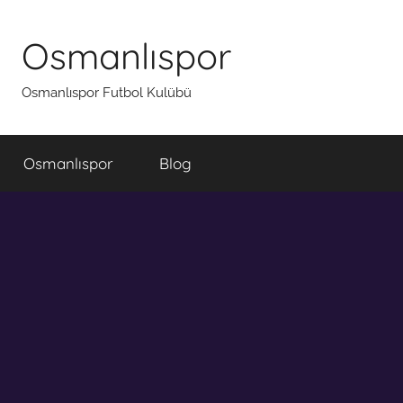
İçeriğe
atla
Osmanlıspor
Osmanlıspor Futbol Kulübü
Osmanlıspor
Blog