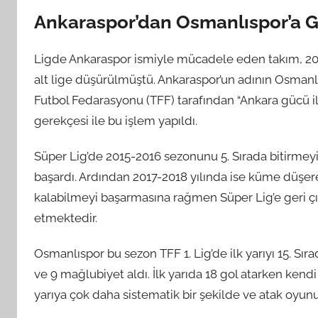
Ankaraspor’dan Osmanlıspor’a G
Ligde Ankaraspor ismiyle mücadele eden takım, 20
alt lige düşürülmüştü. Ankaraspor’un adının Osmanl
Futbol Fedarasyonu (TFF) tarafından “Ankara gücü i
gerekçesi ile bu işlem yapıldı.
Süper Lig’de 2015-2016 sezonunu 5. Sırada bitirmey
başardı. Ardından 2017-2018 yılında ise küme düşerek
kalabilmeyi başarmasına rağmen Süper Lig’e geri ç
etmektedir.
Osmanlıspor bu sezon TFF 1. Lig’de ilk yarıyı 15. Sır
ve 9 mağlubiyet aldı. İlk yarıda 18 gol atarken ken
yarıya çok daha sistematik bir şekilde ve atak oyun