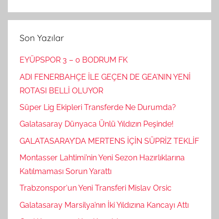
Son Yazılar
EYÜPSPOR 3 – 0 BODRUM FK
ADI FENERBAHÇE İLE GEÇEN DE GEA’NIN YENİ
ROTASI BELLİ OLUYOR
Süper Lig Ekipleri Transferde Ne Durumda?
Galatasaray Dünyaca Ünlü Yıldızın Peşinde!
GALATASARAY’DA MERTENS İÇİN SÜPRİZ TEKLİF
Montasser Lahtimi’nin Yeni Sezon Hazırlıklarına
Katılmaması Sorun Yarattı
Trabzonspor‘un Yeni Transferi Mislav Orsic
Galatasaray Marsilya’nın İki Yıldızına Kancayı Attı