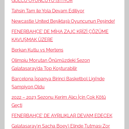
GOLCÜ OYUNCUYU İSTİYOR
Tahsin Tam ile Yola Devam Ediliyor
Newcastle United Beşiktaşlı Oyuncunun Peşinde!
FENERBAHÇE’ DE MİHA ZAJC KRİZİ ÇÖZÜME
KAVUŞMAK ÜZERE
Berkan Kutlu vs Mertens
Olimpiu Morutan Önümüzdeki Sezon
Galatasaray’da Top Koşturabilir
Barcelona İspanya Birinci Basketbol Ligi’nde
Şampiyon Oldu
2022 – 2023 Sezonu Kerim Alıcı İçin Çok Kötü
Geçti
FENERBAHÇE’ DE AYRILIKLAR DEVAM EDECEK
Galatasaray’ın Sacha Boey’i Elinde Tutması Zor