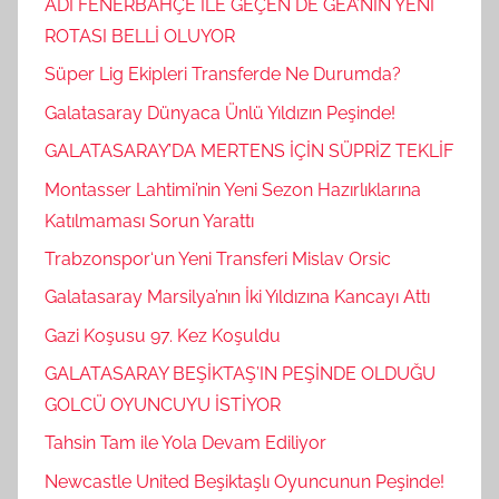
ADI FENERBAHÇE İLE GEÇEN DE GEA’NIN YENİ
ROTASI BELLİ OLUYOR
Süper Lig Ekipleri Transferde Ne Durumda?
Galatasaray Dünyaca Ünlü Yıldızın Peşinde!
GALATASARAY’DA MERTENS İÇİN SÜPRİZ TEKLİF
Montasser Lahtimi’nin Yeni Sezon Hazırlıklarına
Katılmaması Sorun Yarattı
Trabzonspor‘un Yeni Transferi Mislav Orsic
Galatasaray Marsilya’nın İki Yıldızına Kancayı Attı
Gazi Koşusu 97. Kez Koşuldu
GALATASARAY BEŞİKTAŞ’IN PEŞİNDE OLDUĞU
GOLCÜ OYUNCUYU İSTİYOR
Tahsin Tam ile Yola Devam Ediliyor
Newcastle United Beşiktaşlı Oyuncunun Peşinde!