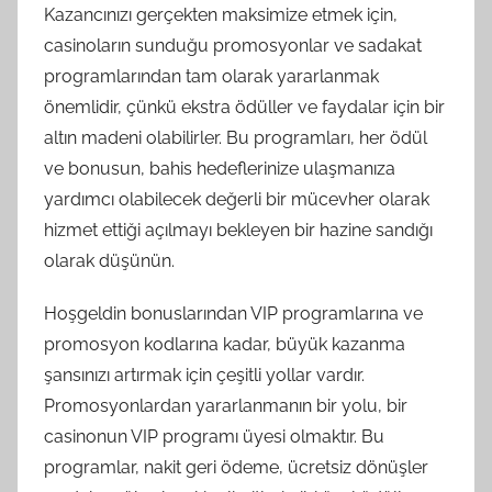
Kazancınızı gerçekten maksimize etmek için,
casinoların sunduğu promosyonlar ve sadakat
programlarından tam olarak yararlanmak
önemlidir, çünkü ekstra ödüller ve faydalar için bir
altın madeni olabilirler. Bu programları, her ödül
ve bonusun, bahis hedeflerinize ulaşmanıza
yardımcı olabilecek değerli bir mücevher olarak
hizmet ettiği açılmayı bekleyen bir hazine sandığı
olarak düşünün.
Hoşgeldin bonuslarından VIP programlarına ve
promosyon kodlarına kadar, büyük kazanma
şansınızı artırmak için çeşitli yollar vardır.
Promosyonlardan yararlanmanın bir yolu, bir
casinonun VIP programı üyesi olmaktır. Bu
programlar, nakit geri ödeme, ücretsiz dönüşler