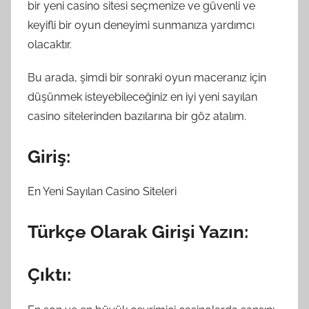
bir yeni casino sitesi seçmenize ve güvenli ve
keyifli bir oyun deneyimi sunmanıza yardımcı
olacaktır.
Bu arada, şimdi bir sonraki oyun maceranız için
düşünmek isteyebileceğiniz en iyi yeni sayılan
casino sitelerinden bazılarına bir göz atalım.
Giriş:
En Yeni Sayılan Casino Siteleri
Türkçe Olarak Girişi Yazın:
Çıktı: