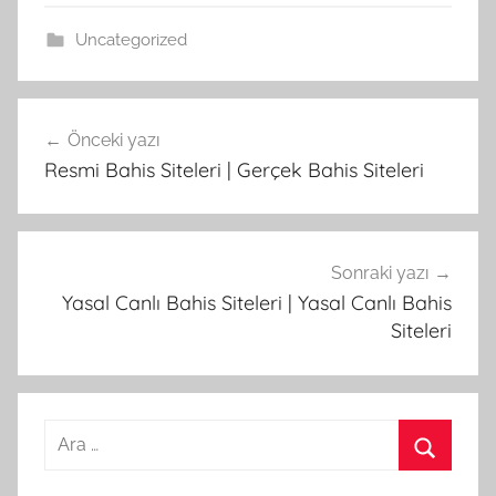
Uncategorized
Yazı
Önceki yazı
gezinmesi
Resmi Bahis Siteleri | Gerçek Bahis Siteleri
Sonraki yazı
Yasal Canlı Bahis Siteleri | Yasal Canlı Bahis
Siteleri
Arama:
Ara