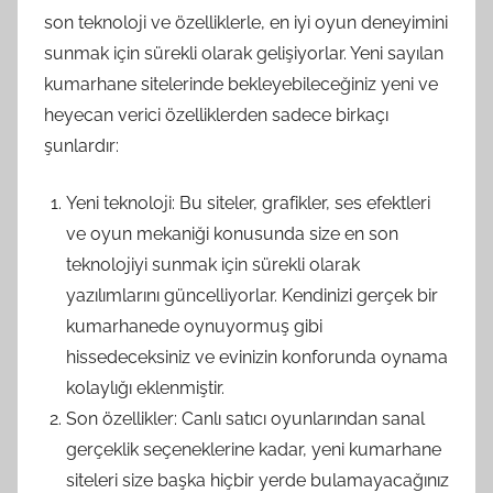
son teknoloji ve özelliklerle, en iyi oyun deneyimini
sunmak için sürekli olarak gelişiyorlar. Yeni sayılan
kumarhane sitelerinde bekleyebileceğiniz yeni ve
heyecan verici özelliklerden sadece birkaçı
şunlardır:
Yeni teknoloji: Bu siteler, grafikler, ses efektleri
ve oyun mekaniği konusunda size en son
teknolojiyi sunmak için sürekli olarak
yazılımlarını güncelliyorlar. Kendinizi gerçek bir
kumarhanede oynuyormuş gibi
hissedeceksiniz ve evinizin konforunda oynama
kolaylığı eklenmiştir.
Son özellikler: Canlı satıcı oyunlarından sanal
gerçeklik seçeneklerine kadar, yeni kumarhane
siteleri size başka hiçbir yerde bulamayacağınız