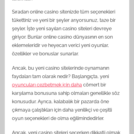
Sıradan online casino sitenizde tüm seçenekleri
tükettiniz ve yeni bir şeyler arıyorsunuz, taze bir
şeyler. İşte yeni sayılan casino siteleri devreye
giriyor. Bunlar online casino dünyasının en son
eklemeleridir ve heyecan verici yeni oyunlar,
özellikler ve bonuslar sunarlar.
Ancak, bu yeni casino sitelerinde oynamanın
faydaları tam olarak nedir? Başlangıçta, yeni
oyuncuları cezbetmek için daha
cömert bir
karşılama bonusuna sahip olmaları genellikle söz
konusudur. Ayrıca, kalabalık bir pazarda öne
çıkmaya çalıştıkları için daha yenilikçi ve çeşitli
oyun seçenekleri de olma eğilimindedirler.
Ancak, yeni casino siteleri seçerken dikkatli olmak