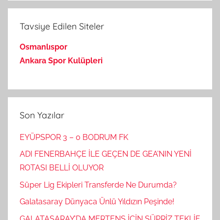
Tavsiye Edilen Siteler
Osmanlıspor
Ankara Spor Kulüpleri
Son Yazılar
EYÜPSPOR 3 – 0 BODRUM FK
ADI FENERBAHÇE İLE GEÇEN DE GEA’NIN YENİ
ROTASI BELLİ OLUYOR
Süper Lig Ekipleri Transferde Ne Durumda?
Galatasaray Dünyaca Ünlü Yıldızın Peşinde!
GALATASARAY’DA MERTENS İÇİN SÜPRİZ TEKLİF