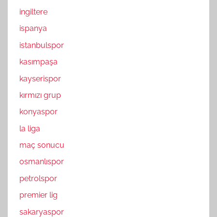
ingiltere
ispanya
istanbulspor
kasımpaşa
kayserispor
kırmızı grup
konyaspor
la liga
maç sonucu
osmanlıspor
petrolspor
premier lig
sakaryaspor