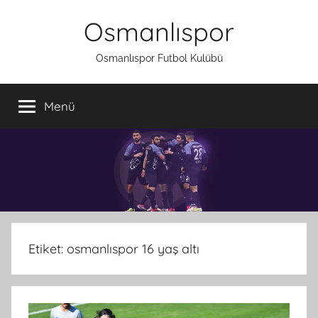
İçeriğe
Osmanlıspor
atla
Osmanlıspor Futbol Kulübü
Menü
Etiket:
osmanlıspor 16 yaş altı