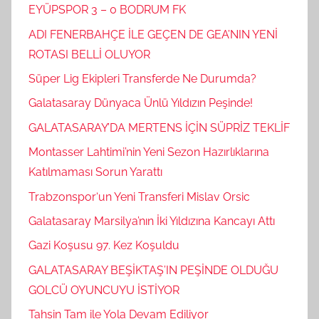
EYÜPSPOR 3 – 0 BODRUM FK
ADI FENERBAHÇE İLE GEÇEN DE GEA’NIN YENİ
ROTASI BELLİ OLUYOR
Süper Lig Ekipleri Transferde Ne Durumda?
Galatasaray Dünyaca Ünlü Yıldızın Peşinde!
GALATASARAY’DA MERTENS İÇİN SÜPRİZ TEKLİF
Montasser Lahtimi’nin Yeni Sezon Hazırlıklarına
Katılmaması Sorun Yarattı
Trabzonspor‘un Yeni Transferi Mislav Orsic
Galatasaray Marsilya’nın İki Yıldızına Kancayı Attı
Gazi Koşusu 97. Kez Koşuldu
GALATASARAY BEŞİKTAŞ’IN PEŞİNDE OLDUĞU
GOLCÜ OYUNCUYU İSTİYOR
Tahsin Tam ile Yola Devam Ediliyor