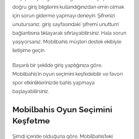
doğru giriş bilgilerini kullandığınızdan emin olmak
için sorun giderme yapmayı deneyin. Şifrenizi
unutursanız, giriş sayfasındaki ‘şifremi unuttum’
bağlantısına tıklayarak sıfırlayabilirsiniz. Hala sorun
yaşıyorsanız, Mobilbahis müşteri destek ekibiyle
iletişime geçin.
Başarılı bir şekilde giriş yaptığınıza göre,
Mobilbahis’in oyun seçimini keşfedebilir ve favori
spor etkinliklerinizde bahis yapmaya
başlayabilirsiniz.
Mobilbahis Oyun Seçimini
Keşfetme
Şimdi içeride olduğuna göre, Mobilbahis’teki