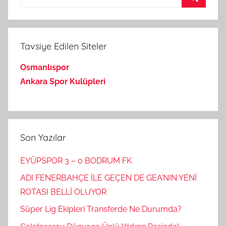
Ara
Tavsiye Edilen Siteler
Osmanlıspor
Ankara Spor Kulüpleri
Son Yazılar
EYÜPSPOR 3 – 0 BODRUM FK
ADI FENERBAHÇE İLE GEÇEN DE GEA’NIN YENİ
ROTASI BELLİ OLUYOR
Süper Lig Ekipleri Transferde Ne Durumda?