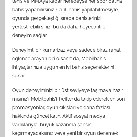
tenis ve MMA’ya kadar neredeyse her spor dalına
bahis yapabilirsiniz. Canlı bahis yapılabilmesiyle,
oyunda gerçekleştiği sırada bahislerinizi
yerleştirebilirsiniz, bu da daha heyecanlı bir
deneyim sağlar.
Deneyimli bir kumarbaz veya sadece biraz rahat
eğlence arayan biri olsanız da, Mobilbahis
ihtiyaçlarınıza uygun en iyi bahis seçeneklerini
sunar.
Oyun deneyiminizi bir üst seviyeye taşımaya hazır
mısınız? Mobilbahis’i Twitter’da takip ederek en son
promosyonlar, oyun çıkışları ve daha fazlası
hakkında güncel kalın. Aktif sosyal medya
varlıklarıyla, büyük kazanma şansını
kaçırmayacaksınız veya yeni bir oyun denemek