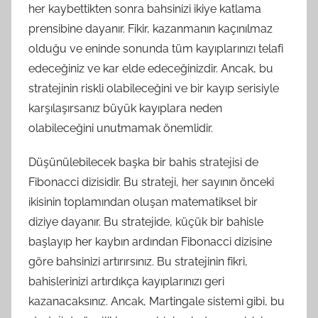
her kaybettikten sonra bahsinizi ikiye katlama
prensibine dayanır. Fikir, kazanmanın kaçınılmaz
olduğu ve eninde sonunda tüm kayıplarınızı telafi
edeceğiniz ve kar elde edeceğinizdir. Ancak, bu
stratejinin riskli olabileceğini ve bir kayıp serisiyle
karşılaşırsanız büyük kayıplara neden
olabileceğini unutmamak önemlidir.
Düşünülebilecek başka bir bahis stratejisi de
Fibonacci dizisidir. Bu strateji, her sayının önceki
ikisinin toplamından oluşan matematiksel bir
diziye dayanır. Bu stratejide, küçük bir bahisle
başlayıp her kaybın ardından Fibonacci dizisine
göre bahsinizi artırırsınız. Bu stratejinin fikri,
bahislerinizi artırdıkça kayıplarınızı geri
kazanacaksınız. Ancak, Martingale sistemi gibi, bu