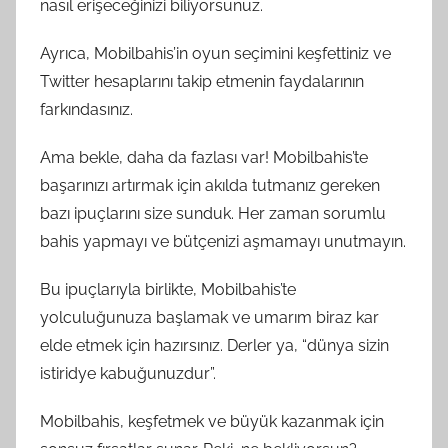
nasıl erişeceğinizi biliyorsunuz.
Ayrıca, Mobilbahis’in oyun seçimini keşfettiniz ve
Twitter hesaplarını takip etmenin faydalarının
farkındasınız.
Ama bekle, daha da fazlası var! Mobilbahis’te
başarınızı artırmak için akılda tutmanız gereken
bazı ipuçlarını size sunduk. Her zaman sorumlu
bahis yapmayı ve bütçenizi aşmamayı unutmayın.
Bu ipuçlarıyla birlikte, Mobilbahis’te
yolculuğunuza başlamak ve umarım biraz kar
elde etmek için hazırsınız. Derler ya, “dünya sizin
istiridye kabuğunuzdur”.
Mobilbahis, keşfetmek ve büyük kazanmak için