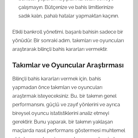
çalışmayın. Bütçenize ve bahis limitlerinize
sadık kalın, pahalı hatalar yapmaktan kaçının.
Etkili bankroll yönetimi, başarılı bahisin sadece bir
yönüdür. Bir sonraki adım, takımları ve oyuncuları
araştırarak bilinçli bahis kararları vermektir.
Takımlar ve Oyuncular Araştırması
Bilinçli bahis kararları vermek için, bahis
yapmadan önce takımları ve oyuncuları
araştırmak isteyeceksiniz. Bu, bir takımın genel
performansını, güçlü ve zayıf yönlerini ve ayrıca
bireysel oyuncu istatistiklerini analiz etmeyi
gerektirir. Bunu yaparak, bir takımın yaklaşan
maçlarda nasıl performans göstermesi muhtemel