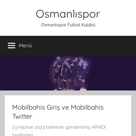
İçeriğe
Osmanlıspor
atla
Osmanlıspor Futbol Kulübü
Menü
Mobilbahis Giriş ve Mobilbahis
Twitter
23 Haziran 2023
tarihinde gönderilmiş
APHEX
tarafından