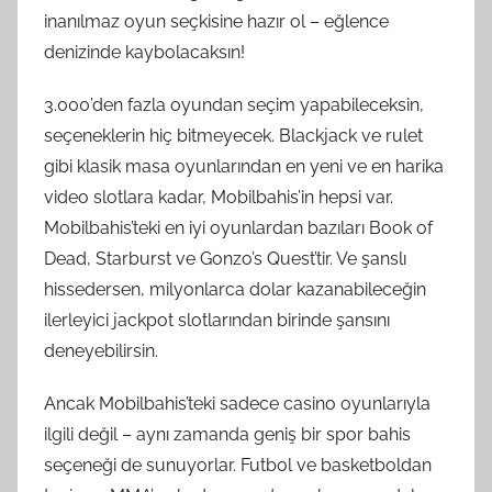
inanılmaz oyun seçkisine hazır ol – eğlence
denizinde kaybolacaksın!
3.000’den fazla oyundan seçim yapabileceksin,
seçeneklerin hiç bitmeyecek. Blackjack ve rulet
gibi klasik masa oyunlarından en yeni ve en harika
video slotlara kadar, Mobilbahis’in hepsi var.
Mobilbahis’teki en iyi oyunlardan bazıları Book of
Dead, Starburst ve Gonzo’s Quest’tir. Ve şanslı
hissedersen, milyonlarca dolar kazanabileceğin
ilerleyici jackpot slotlarından birinde şansını
deneyebilirsin.
Ancak Mobilbahis’teki sadece casino oyunlarıyla
ilgili değil – aynı zamanda geniş bir spor bahis
seçeneği de sunuyorlar. Futbol ve basketboldan