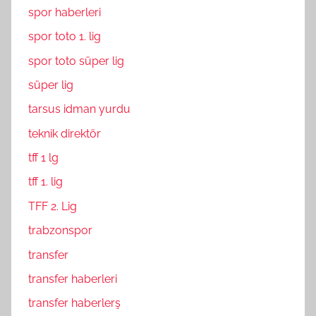
spor haberleri
spor toto 1. lig
spor toto süper lig
süper lig
tarsus idman yurdu
teknik direktör
tff 1 lg
tff 1. lig
TFF 2. Lig
trabzonspor
transfer
transfer haberleri
transfer haberlerş