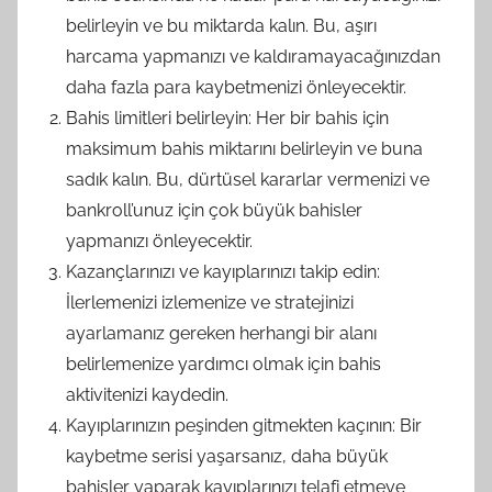
belirleyin ve bu miktarda kalın. Bu, aşırı
harcama yapmanızı ve kaldıramayacağınızdan
daha fazla para kaybetmenizi önleyecektir.
Bahis limitleri belirleyin: Her bir bahis için
maksimum bahis miktarını belirleyin ve buna
sadık kalın. Bu, dürtüsel kararlar vermenizi ve
bankroll’unuz için çok büyük bahisler
yapmanızı önleyecektir.
Kazançlarınızı ve kayıplarınızı takip edin:
İlerlemenizi izlemenize ve stratejinizi
ayarlamanız gereken herhangi bir alanı
belirlemenize yardımcı olmak için bahis
aktivitenizi kaydedin.
Kayıplarınızın peşinden gitmekten kaçının: Bir
kaybetme serisi yaşarsanız, daha büyük
bahisler yaparak kayıplarınızı telafi etmeye