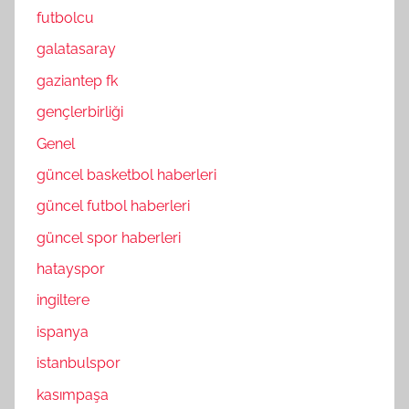
futbolcu
galatasaray
gaziantep fk
gençlerbirliği
Genel
güncel basketbol haberleri
güncel futbol haberleri
güncel spor haberleri
hatayspor
ingiltere
ispanya
istanbulspor
kasımpaşa