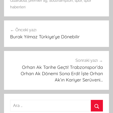
Guardiola
,
premier lig
,
Southampton
,
spor
,
spor
haberleri
Yazı
Önceki yazı
gezinmesi
Burak Yılmaz Türkiye’ye Dönebilir
Sonraki yazı
Orhan Ak Tarihe Geçti! Trabzonspor’da
Orhan Ak Dönemi Sona Erdi! İşte Orhan
Ak’ın Kariyer Serüveni…
Arama: