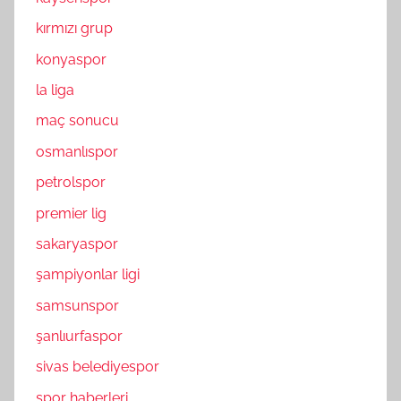
kırmızı grup
konyaspor
la liga
maç sonucu
osmanlıspor
petrolspor
premier lig
sakaryaspor
şampiyonlar ligi
samsunspor
şanlıurfaspor
sivas belediyespor
spor haberleri