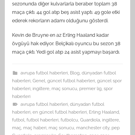
sezonunda diğer kulvarlarla beraber toplam 38
maça çıktı. 44 gol atıp beş asist yaptı. 49 gole etki
ederek rekorların adamı olduğunu gösterdi.
Kevin de Bruyne en az Erling Haaland kadar
övgüyü hak ediyor. Belçikalı oyuncu bu sezon 38
maça çıktı. Yedi gol atıp 24 asist yapmayı başardı.
avrupa futbol haberleri
,
Blog
,
dünyadan futbol
haberleri
,
Genel
,
güncel futbol haberleri
,
güncel spor
haberleri
,
ingiltere
,
maç sonucu
,
premier lig
,
spor
haberleri
avrupa futbol haberleri
,
dünyadan futbol
haberleri
,
en güncel futbol haberleri
,
Erling Haaland
,
futbol
,
futbol haberleri
,
futbolcu
,
Guardiola
,
ingiltere
,
maç
,
maç haberi
,
maç sonucu
,
manchester city
,
pep