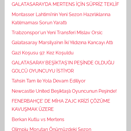
GALATASARAY’DA MERTENS İÇİN SÜPRİZ TEKLİF
Montasser Lahtimi’nin Yeni Sezon Hazırlıklarına
Katılmaması Sorun Yarattı
Trabzonspor‘un Yeni Transferi Mislav Orsic
Galatasaray Marsilya’nın İki Yıldızına Kancayı Attı
Gazi Koşusu 97. Kez Koşuldu
GALATASARAY BEŞİKTAŞ’IN PEŞİNDE OLDUĞU
GOLCÜ OYUNCUYU İSTİYOR
Tahsin Tam ile Yola Devam Ediliyor
Newcastle United Beşiktaşlı Oyuncunun Peşinde!
FENERBAHÇE’ DE MİHA ZAJC KRİZİ ÇÖZÜME
KAVUŞMAK ÜZERE
Berkan Kutlu vs Mertens
Olimpiu Morutan Önümüzdeki Sezon