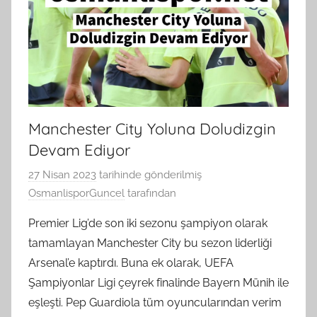
Manchester City Yoluna Doludizgin
Devam Ediyor
27 Nisan 2023
tarihinde gönderilmiş
OsmanlisporGuncel
tarafından
Premier Lig’de son iki sezonu şampiyon olarak
tamamlayan Manchester City bu sezon liderliği
Arsenal’e kaptırdı. Buna ek olarak, UEFA
Şampiyonlar Ligi çeyrek finalinde Bayern Münih ile
eşleşti. Pep Guardiola tüm oyuncularından verim