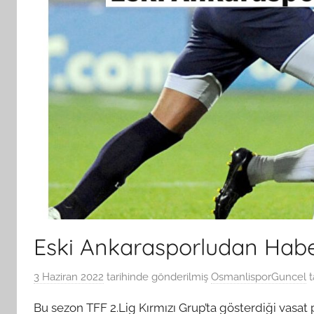
Eski Ankarasporludan Hab
3 Haziran 2022
tarihinde gönderilmiş
OsmanlisporGuncel
t
Bu sezon TFF 2.Lig Kırmızı Grup’ta gösterdiği vasat 