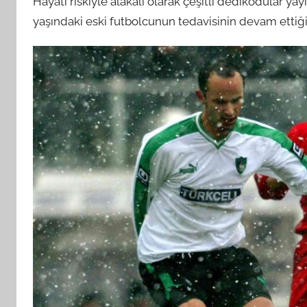
Hayati riskiyle alakalı olarak çeşitli dedikodular yay
yaşındaki eski futbolcunun tedavisinin devam ettiği b