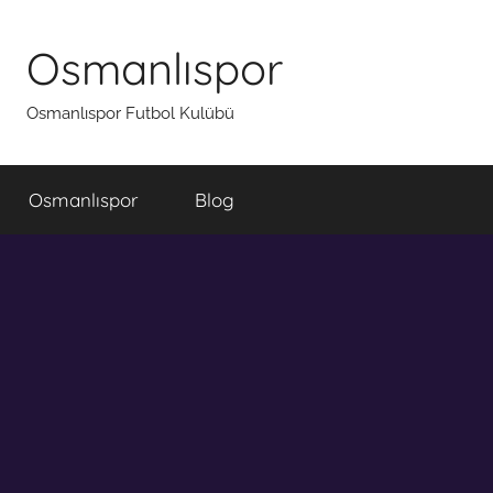
İçeriğe
atla
Osmanlıspor
Osmanlıspor Futbol Kulübü
Osmanlıspor
Blog