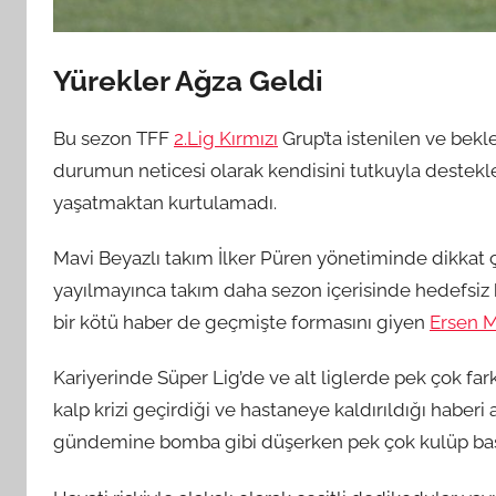
Yürekler Ağza Geldi
Bu sezon TFF
2.Lig Kırmızı
Grup’ta istenilen ve bekl
durumun neticesi olarak kendisini tutkuyla destekley
yaşatmaktan kurtulamadı.
Mavi Beyazlı takım İlker Püren yönetiminde dikkat ç
yayılmayınca takım daha sezon içerisinde hedefsiz 
bir kötü haber de geçmişte formasını giyen
Ersen M
Kariyerinde Süper Lig’de ve alt liglerde pek çok far
kalp krizi geçirdiği ve hastaneye kaldırıldığı haber
gündemine bomba gibi düşerken pek çok kulüp başar