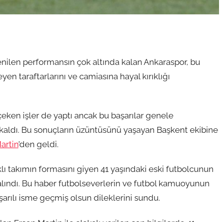
enilen performansın çok altında kalan Ankaraspor, bu
en taraftarlarını ve camiasına hayal kırıklığı
eken işler de yaptı ancak bu başarılar genele
kaldı. Bu sonuçların üzüntüsünü yaşayan Başkent ekibine
artin
’den geldi.
klı takımın formasını giyen 41 yaşındaki eski futbolcunun
i alındı. Bu haber futbolseverlerin ve futbol kamuoyunun
ılı isme geçmiş olsun dileklerini sundu.