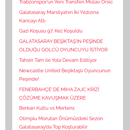
Trabzonspor‘un Yeni Transferi Mislav Orsic
Galatasaray Marsilya’nın İki Yıldızına
Kancayı Attı
Gazi Koşusu 97. Kez Koşuldu
GALATASARAY BEŞİKTAŞ’IN PEŞİNDE
OLDUĞU GOLCÜ OYUNCUYU İSTİYOR
Tahsin Tam ile Yola Devam Ediliyor
Newcastle United Beşiktaşlı Oyuncunun
Peşinde!
FENERBAHÇE’ DE MİHA ZAJC KRİZİ
ÇÖZÜME KAVUŞMAK ÜZERE
Berkan Kutlu vs Mertens
Olimpiu Morutan Önümüzdeki Sezon
Galatasaray’da Top Koşturabilir