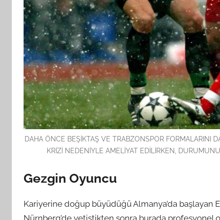
DAHA ÖNCE BEŞİKTAŞ VE TRABZONSPOR FORMALARINI DA
KRİZİ NEDENİYLE AMELİYAT EDİLİRKEN, DURUMUNUN
Gezgin Oyuncu
Kariyerine doğup büyüdüğü Almanya’da başlayan Ers
Nürnberg’de yetiştikten sonra burada profesyonel