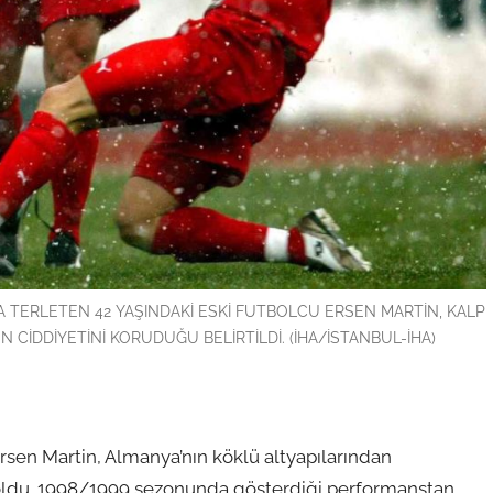
 TERLETEN 42 YAŞINDAKİ ESKİ FUTBOLCU ERSEN MARTİN, KALP
 CİDDİYETİNİ KORUDUĞU BELİRTİLDİ. (İHA/İSTANBUL-İHA)
en Martin, Almanya’nın köklü altyapılarından
 oldu. 1998/1999 sezonunda gösterdiği performanstan