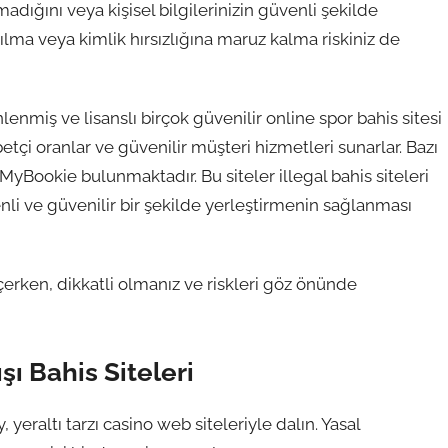
madığını veya kişisel bilgilerinizin güvenli şekilde
lma veya kimlik hırsızlığına maruz kalma riskiniz de
enmiş ve lisanslı birçok güvenilir online spor bahis sitesi
betçi oranlar ve güvenilir müşteri hizmetleri sunarlar. Bazı
Bookie bulunmaktadır. Bu siteler illegal bahis siteleri
nli ve güvenilir bir şekilde yerleştirmenin sağlanması
geçerken, dikkatli olmanız ve riskleri göz önünde
şı Bahis Siteleri
yeraltı tarzı casino web siteleriyle dalın. Yasal