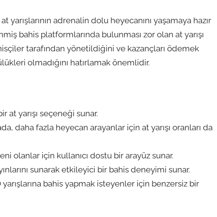
ı at yarışlarının adrenalin dolu heyecanını yaşamaya hazır
lenmiş bahis platformlarında bulunması zor olan at yarışı
ahisçiler tarafından yönetildiğini ve kazançları ödemek
ülükleri olmadığını hatırlamak önemlidir.
ir at yarışı seçeneği sunar.
, daha fazla heyecan arayanlar için at yarışı oranları da
i olanlar için kullanıcı dostu bir arayüz sunar.
yınlarını sunarak etkileyici bir bahis deneyimi sunar.
yarışlarına bahis yapmak isteyenler için benzersiz bir