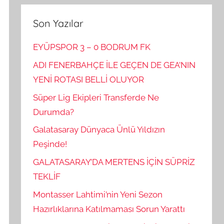
Son Yazılar
EYÜPSPOR 3 – 0 BODRUM FK
ADI FENERBAHÇE İLE GEÇEN DE GEA’NIN
YENİ ROTASI BELLİ OLUYOR
Süper Lig Ekipleri Transferde Ne
Durumda?
Galatasaray Dünyaca Ünlü Yıldızın
Peşinde!
GALATASARAY’DA MERTENS İÇİN SÜPRİZ
TEKLİF
Montasser Lahtimi’nin Yeni Sezon
Hazırlıklarına Katılmaması Sorun Yarattı