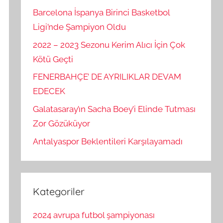
Barcelona İspanya Birinci Basketbol
Ligi’nde Şampiyon Oldu
2022 – 2023 Sezonu Kerim Alıcı İçin Çok
Kötü Geçti
FENERBAHÇE’ DE AYRILIKLAR DEVAM
EDECEK
Galatasaray’ın Sacha Boey’i Elinde Tutması
Zor Gözüküyor
Antalyaspor Beklentileri Karşılayamadı
Kategoriler
2024 avrupa futbol şampiyonası