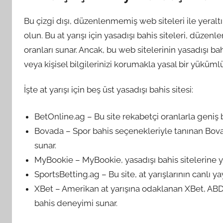
Bu çizgi dışı, düzenlenmemiş web siteleri ile yeralt
olun. Bu at yarışı için yasadışı bahis siteleri, düzen
oranları sunar. Ancak, bu web sitelerinin yasadışı b
veya kişisel bilgilerinizi korumakla yasal bir yüküml
İşte at yarışı için beş üst yasadışı bahis sitesi:
BetOnline.ag – Bu site rekabetçi oranlarla geniş b
Bovada – Spor bahis seçenekleriyle tanınan Bovada
sunar.
MyBookie – MyBookie, yasadışı bahis sitelerine yen
SportsBetting.ag – Bu site, at yarışlarının canlı ya
XBet – Amerikan at yarışına odaklanan XBet, ABD 
bahis deneyimi sunar.