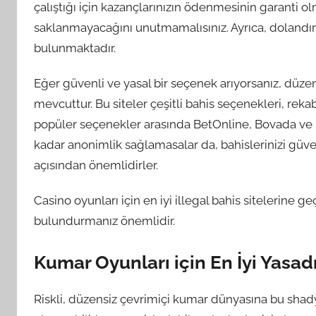
çalıştığı için kazançlarınızın ödenmesinin garanti ol
saklanmayacağını unutmamalısınız. Ayrıca, dolandırı
bulunmaktadır.
Eğer güvenli ve yasal bir seçenek arıyorsanız, düzenl
mevcuttur. Bu siteler çeşitli bahis seçenekleri, reka
popüler seçenekler arasında BetOnline, Bovada ve My
kadar anonimlik sağlamasalar da, bahislerinizi güve
açısından önemlidirler.
Casino oyunları için en iyi illegal bahis sitelerine 
bulundurmanız önemlidir.
Kumar Oyunları için En İyi Yasadı
Riskli, düzensiz çevrimiçi kumar dünyasına bu shady, 