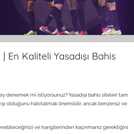
i | En Kaliteli Yasadışı Bahis
 şey denemek mi istiyorsunuz? Yasadışı bahis siteleri tam
a dışı olduğunu hatırlatmak önemlidir, ancak benzersiz ve
enebileceğinizi ve hangilerinden kaçınmanız gerektiğini