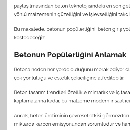
paylaşılmasından beton teknolojisindeki en son geli
yönlü malzemenin güzelliğini ve işlevselliğini takdir
Bu makalede, betonun popülerliğini, beton giriş yolla
keşfedeceğiz.
Betonun Popülerliğini Anlamak
Betona neden her yerde olduğunu merak ediyor olabil
çok yönlülüğü ve estetik çekiciliğine atfedilebilir.
Beton tasarım trendleri özellikle mimarlık ve iç ta
kaplamalarına kadar, bu malzeme modern inşaat için
Ancak, beton üretiminin çevresel etkisi görmezden
miktarda karbon emisyonundan sorumludur ve hamm