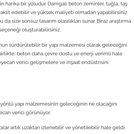
n harika bir yoludur. Damgalı beton zeminler, tuğla, taş
lit edebilir ve yüksek maliyeti olmadan yapabilirsiniz.
 da size sonsuz tasarım olasılıkları sunar. Biraz araştırma
 seçeneği oluşturabilirsiniz.
nun sürdürülebilir bir yapı malzemesi olarak geleceğini
rlikte, beton daha çevre dostu ve enerji verimli hale
yecan verici gelişmelere ve inşaat endüstrisini
 yönlü yapı malzemesinin geleceğinin ne olacağını
can verici görünüyor.
ılar artık uzaktan izlenebilir ve yönetilebilir hale geldi.