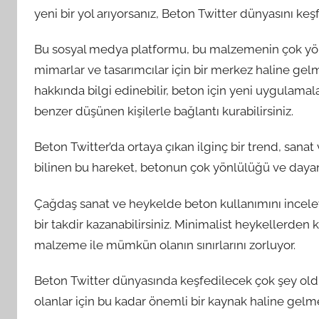
yeni bir yol arıyorsanız, Beton Twitter dünyasını keşf
Bu sosyal medya platformu, bu malzemenin çok yönlü
mimarlar ve tasarımcılar için bir merkez haline gelmi
hakkında bilgi edinebilir, beton için yeni uygulama
benzer düşünen kişilerle bağlantı kurabilirsiniz.
Beton Twitter’da ortaya çıkan ilginç bir trend, sana
bilinen bu hareket, betonun çok yönlülüğü ve dayanık
Çağdaş sanat ve heykelde beton kullanımını incele
bir takdir kazanabilirsiniz. Minimalist heykellerde
malzeme ile mümkün olanın sınırlarını zorluyor.
Beton Twitter dünyasında keşfedilecek çok şey ol
olanlar için bu kadar önemli bir kaynak haline gelmesi