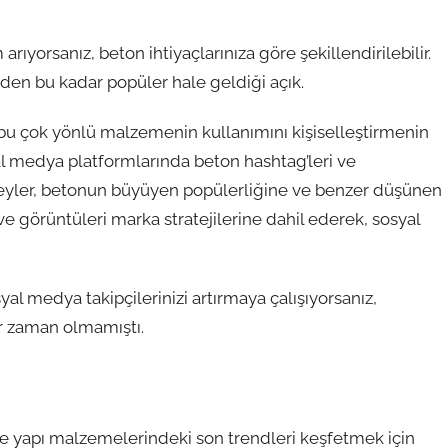
 arıyorsanız, beton ihtiyaçlarınıza göre şekillendirilebilir.
neden bu kadar popüler hale geldiği açık.
, bu çok yönlü malzemenin kullanımını kişiselleştirmenin
yal medya platformlarında beton hashtag’leri ve
ireyler, betonun büyüyen popülerliğine ve benzer düşünen
ve görüntüleri marka stratejilerine dahil ederek, sosyal
yal medya takipçilerinizi artırmaya çalışıyorsanız,
ir zaman olmamıştı.
ve yapı malzemelerindeki son trendleri keşfetmek için