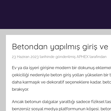
Betondan yapılmış giriş ve 
23 Haziran 2023
tarihinde gönderilmiş
APHEX
tarafından
Ev ya da işyeri girişine modern bir dokunuş eklemek
çekiciliği nedeniyle beton giriş yolları yükselen bir
daha karmaşık ve dekoratif seçeneklere kadar, beton
bırakıyor.
Ancak betonun dalgalar yarattığı sadece fiziksel t
benzersiz sosyal medya platformunun köşesi, betonla 