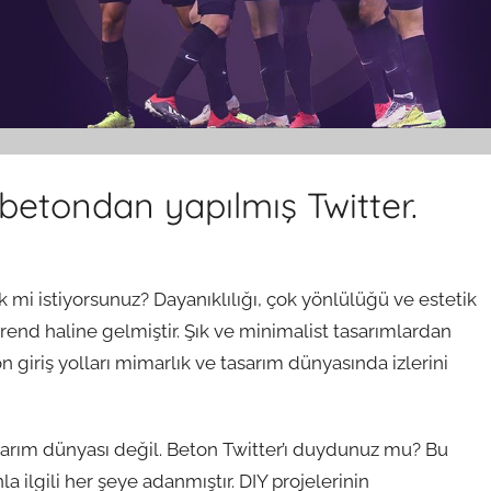
betondan yapılmış Twitter.
 mi istiyorsunuz? Dayanıklılığı, çok yönlülüğü ve estetik
 trend haline gelmiştir. Şık ve minimalist tasarımlardan
 giriş yolları mimarlık ve tasarım dünyasında izlerini
asarım dünyası değil. Beton Twitter’ı duydunuz mu? Bu
ilgili her şeye adanmıştır. DIY projelerinin