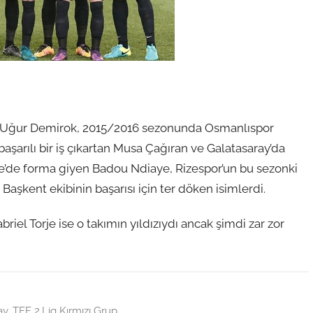
ren Uğur Demirok, 2015/2016 sezonunda Osmanlıspor
aşarılı bir iş çıkartan Musa Çağıran ve Galatasaray’da
ye’de forma giyen Badou Ndiaye, Rizespor’un bu sezonki
şkent ekibinin başarısı için ter döken isimlerdi.
riel Torje ise o takımın yıldızıydı ancak şimdi zar zor
ay
,
TFF 2.Lig Kırmızı Grup