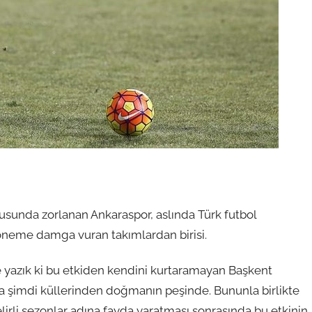
usunda zorlanan Ankaraspor, aslında Türk futbol
döneme damga vuran takımlardan birisi.
 yazık ki bu etkiden kendini kurtaramayan Başkent
a şimdi küllerinden doğmanın peşinde. Bununla birlikte
lirli sezonlar adına fayda yaratması sonrasında bu etkinin