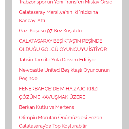
Trabzonspor‘un Yeni Transferi Mislav Orsic
Galatasaray Marsilya’nın İki Yıldızına
Kancayı Attı
Gazi Koşusu 97. Kez Koşuldu
GALATASARAY BEŞİKTAŞ’IN PEŞİNDE
OLDUĞU GOLCÜ OYUNCUYU İSTİYOR
Tahsin Tam ile Yola Devam Ediliyor
Newcastle United Beşiktaşlı Oyuncunun
Peşinde!
FENERBAHÇE’ DE MİHA ZAJC KRİZİ
ÇÖZÜME KAVUŞMAK ÜZERE
Berkan Kutlu vs Mertens
Olimpiu Morutan Önümüzdeki Sezon
Galatasaray’da Top Koşturabilir