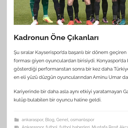
Kadronun Öne Çıkanları
Şu sıralar Kayserispor’da başarılı bir dönem geçi
forması giyen oyunculardan birisiydi. Konyaspor’da b
gösterdiği performanstan sonra bir kez daha Türki
en eli yüzü düzgün oyuncularından Aminu Umar da Ba
Kariyerinde bir daha asla aynı etkiyi yaratamayan Gab
kulüp bulabilen bir oyuncu haline geldi.
ankaraspor
,
Blog
,
Genel
,
osmanlıspor
Ankaraspor
,
futbol
,
futbol haberleri
,
Mustafa Reşit Akç