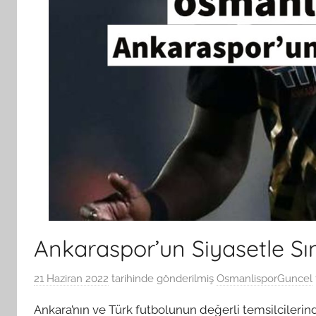
Ankaraspor’un Siyasetle Sı
21 Haziran 2022
tarihinde gönderilmiş
OsmanlisporGuncel
Ankara’nın ve Türk futbolunun değerli temsilcilerin