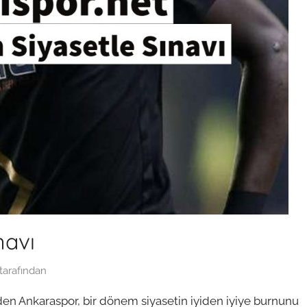
navı
tarafından
den Ankaraspor, bir dönem siyasetin iyiden iyiye burnunu