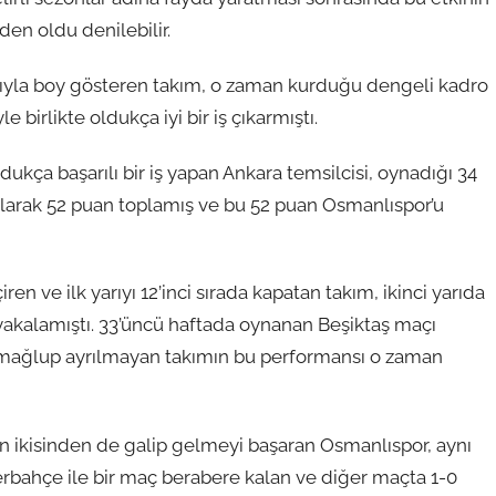
en oldu denilebilir.
yla boy gösteren takım, o zaman kurduğu dengeli kadro
e birlikte oldukça iyi bir iş çıkarmıştı.
ukça başarılı bir iş yapan Ankara temsilcisi, oynadığı 34
 alarak 52 puan toplamış ve bu 52 puan Osmanlıspor’u
en ve ilk yarıyı 12’inci sırada kapatan takım, ikinci yarıda
 yakalamıştı. 33’üncü haftada oynanan Beşiktaş maçı
n mağlup ayrılmayan takımın bu performansı o zaman
ın ikisinden de galip gelmeyi başaran Osmanlıspor, aynı
erbahçe ile bir maç berabere kalan ve diğer maçta 1-0