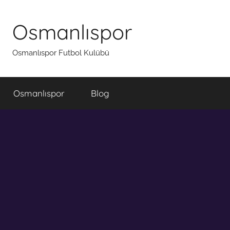
İçeriğe
atla
Osmanlıspor
Osmanlıspor Futbol Kulübü
Osmanlıspor
Blog