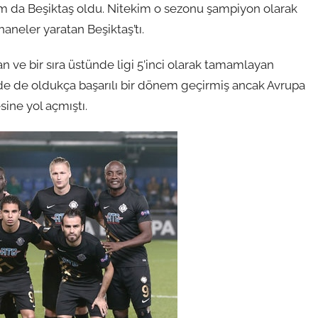
 da Beşiktaş oldu. Nitekim o sezonu şampiyon olarak
eler yaratan Beşiktaş’tı.
n ve bir sıra üstünde ligi 5’inci olarak tamamlayan
nde de oldukça başarılı bir dönem geçirmiş ancak Avrupa
ine yol açmıştı.