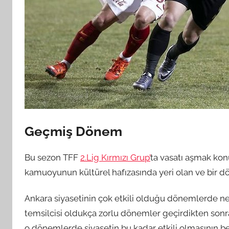
Geçmiş Dönem
Bu sezon TFF
2.Lig Kırmızı Grup’
ta vasatı aşmak kon
kamuoyunun kültürel hafızasında yeri olan ve bir 
Ankara siyasetinin çok etkili olduğu dönemlerde ne
temsilcisi oldukça zorlu dönemler geçirdikten sonr
o dönemlerde siyasetin bu kadar etkili olmasının be