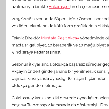
azalmasıyla birlikte
Ankaraspor
’un da çökmesine ned
2015/2016 sezonunda Süper Lig’de Osmanlıspor adı
ve diğer takımların da kötü form grafiklerinin etkisiyl
Teknik Direktör
Mustafa Reşit Akçay
yönetiminde old
maçta 14 galibiyet, 10 beraberlik ve 10 mağlubiyet
5’inci sıraya kadar taşımıştı.
Sezonun ilk yarısında oldukça başarısız süreçler geçir
Akçay’ın önderliğinde şahane bir yenilmezlik serisi
dışında ikinci yarıda oynadığı 16 maçın hiçbirinde
oldukça gündem olmuştu.
Galatasaray karşısında iki devrede oynadığı maçlar
başarıyı Trabzonspor karşısında da göstermişti. Fen