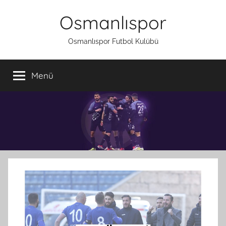
İçeriğe
Osmanlıspor
atla
Osmanlıspor Futbol Kulübü
Menü