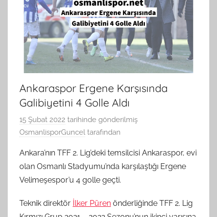
Ankaraspor Ergene Karşısında
Galibiyetini 4 Golle Aldı
15 Şubat 2022
tarihinde gönderilmiş
OsmanlisporGuncel
tarafından
Ankara’nın TFF 2. Lig’deki temsilcisi Ankaraspor, evi
olan Osmanlı Stadyumu’nda karşılaştığı Ergene
Velimeşespor’u 4 golle geçti.
Teknik direktör
İlker Püren
önderliğinde TFF 2. Lig
Kırmızı Grup 2021 – 2022 Sezonu’nun ikinci yarısına