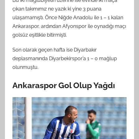
Bu iki mağlubiyetin üzerine ise evinde iki maça
çıkan takımımız ne yazık ki yine 3 puana
ulaşamamıştı. Önce Niğde Anadolu ile 1 – 1 kalan
Ankaraspor, ardından Afyonspor ile oynadığı maçı
golsüz eşitlikle bitirmişti.
Son olarak geçen hafta ise Diyarbakır
deplasmanında Diyarbekirspor’a 1 – 0 mağlup
olunmuştu.
Ankaraspor Gol Olup Yağdı