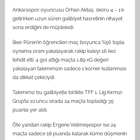
Ankaraspor oyuncusu Orhan Aktaş, skoru 4 – 1’e
getirirken uzun süren galibiyet hasretinin nihayet
sona erdiğini de müjdeledi.
İlker Püren’in öğrencileri maç boyunca %56 topla
oynama oranı yakalayarak rakip kaleyi 16 kez
tehdit etti. 4 gol attığı maçta 1.89 xG değeri
yakalayan takımımızın sadece 1 korner kullanması
da dikkat çekiciydi.
Takımımız bu galibiyetle birlikte TFF 1. Lig Kırmızı
Grup’ta 10’uncu sırada 24 maçta topladığı 35
puanla yer aldı.
Öte yandan rakip Ergene Velimeşespor ise 24
maçta sadece 18 puanda kalarak küme düşmenin