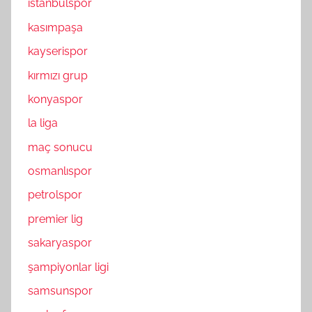
istanbulspor
kasımpaşa
kayserispor
kırmızı grup
konyaspor
la liga
maç sonucu
osmanlıspor
petrolspor
premier lig
sakaryaspor
şampiyonlar ligi
samsunspor