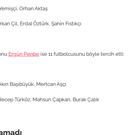
emişçi, Orhan Aktaş
an Çil, Erdal Öztürk, Şahin Fıstıkçı
ronu
Ergün Penbe
ise 11 futbolcusunu böyle tercih etti:
Akın Başıbüyük, Mertcan Aşçı
, Recep Türköz, Mahsun Çapkan, Burak Çalık
ramadı