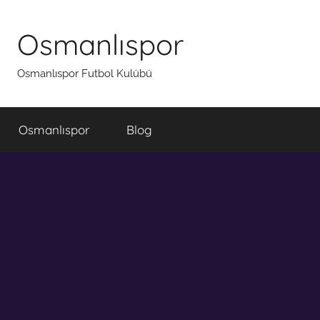
İçeriğe
atla
Osmanlıspor
Osmanlıspor Futbol Kulübü
Osmanlıspor
Blog