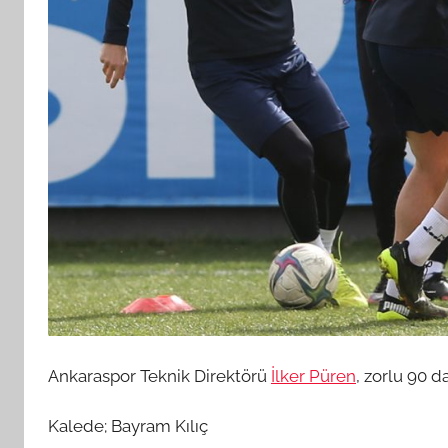
Ankaraspor Teknik Direktörü
İlker Püren
, zorlu 90 d
Kalede; Bayram Kılıç