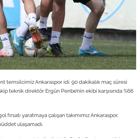
t temsilcimiz Ankaraspor idi. 90 dakikalık maç süresi
rakip teknik direktör Ergün Penbe’nin ekibi karşısında %66
ol fırsatı yaratmaya çalışan takımımız Ankaraspor,
 müddet ulaşamadı.