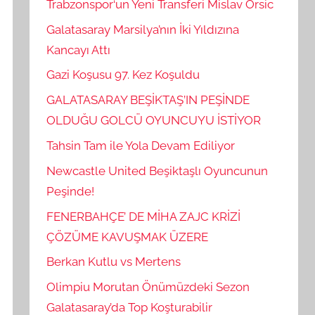
Trabzonspor‘un Yeni Transferi Mislav Orsic
Galatasaray Marsilya’nın İki Yıldızına
Kancayı Attı
Gazi Koşusu 97. Kez Koşuldu
GALATASARAY BEŞİKTAŞ’IN PEŞİNDE
OLDUĞU GOLCÜ OYUNCUYU İSTİYOR
Tahsin Tam ile Yola Devam Ediliyor
Newcastle United Beşiktaşlı Oyuncunun
Peşinde!
FENERBAHÇE’ DE MİHA ZAJC KRİZİ
ÇÖZÜME KAVUŞMAK ÜZERE
Berkan Kutlu vs Mertens
Olimpiu Morutan Önümüzdeki Sezon
Galatasaray’da Top Koşturabilir