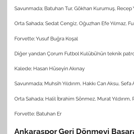
Savunmada; Batuhan Tur, Gökhan Kurumuş, Recep Y
Orta Sahada; Sedat Cengiz, Oğuzhan Efe Yılmaz, Furk
Forvette; Yusuf Buğra Koşal
Diğer yandan Çorum Futbol Kulübü’nün teknik pat
Kalede; Hasan Hüseyin Akınay
Savunmada; Muhsih Yıldırım, Hakkı Can Aksu, Sefa 
Orta Sahada; Halil İbrahim Sönmez, Murat Yıldırım
Forvette; Batuhan Er
Ankaraspor Geri Dönmeyi Başa