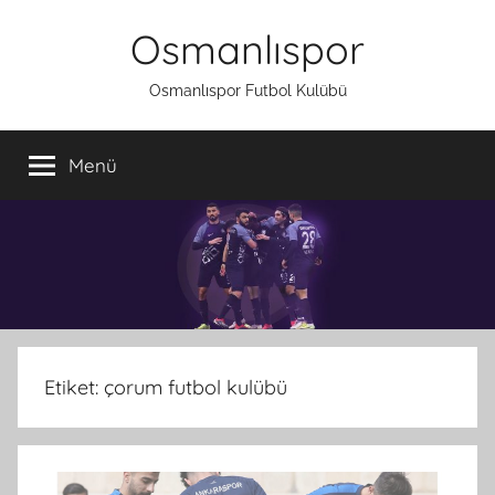
İçeriğe
Osmanlıspor
atla
Osmanlıspor Futbol Kulübü
Menü
Etiket:
çorum futbol kulübü