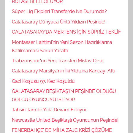
ROTASI BELLİ OLUYOR
Süper Lig Ekipleri Transferde Ne Durumda?
Galatasaray Dünyaca Ünlü Yıldızın Peşinde!
GALATASARAY’DA MERTENS İÇİN SÜPRİZ TEKLİF
Montasser Lahtimi’nin Yeni Sezon Hazırlıklarına
Katılmaması Sorun Yarattı
Trabzonspor‘un Yeni Transferi Mislav Orsic
Galatasaray Marsilya’nın İki Yıldızına Kancayı Attı
Gazi Koşusu 97. Kez Koşuldu
GALATASARAY BEŞİKTAŞ’IN PEŞİNDE OLDUĞU
GOLCÜ OYUNCUYU İSTİYOR
Tahsin Tam ile Yola Devam Ediliyor
Newcastle United Beşiktaşlı Oyuncunun Peşinde!
FENERBAHÇE’ DE MİHA ZAJC KRİZİ ÇÖZÜME