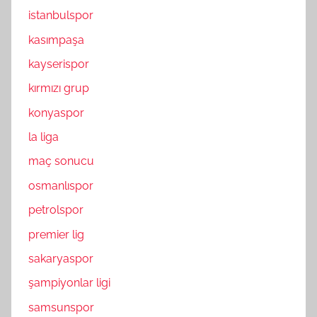
istanbulspor
kasımpaşa
kayserispor
kırmızı grup
konyaspor
la liga
maç sonucu
osmanlıspor
petrolspor
premier lig
sakaryaspor
şampiyonlar ligi
samsunspor