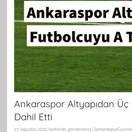
Ankaraspor Altyapıdan Üç
Dahil Etti
27 Ağustos 2022
tarihinde gönderilmiş
OsmanlisporGunce