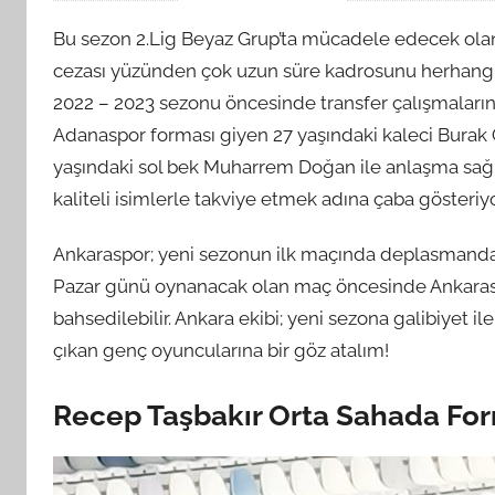
Bu sezon 2.Lig Beyaz Grup’ta mücadele edecek olan 
cezası yüzünden çok uzun süre kadrosunu herhangi 
2022 – 2023 sezonu öncesinde transfer çalışmalarına
Adanaspor forması giyen 27 yaşındaki kaleci Burak
yaşındaki sol bek Muharrem Doğan ile anlaşma sağla
kaliteli isimlerle takviye etmek adına çaba gösteriyo
Ankaraspor; yeni sezonun ilk maçında deplasmanda 
Pazar günü oynanacak olan maç öncesinde Ankaraspor
bahsedilebilir. Ankara ekibi; yeni sezona galibiyet i
çıkan genç oyuncularına bir göz atalım!
Recep Taşbakır Orta Sahada For