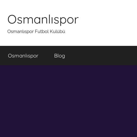
İçeriğe
atla
Osmanlıspor
Osmanlıspor Futbol Kulübü
Osmanlıspor
Blog