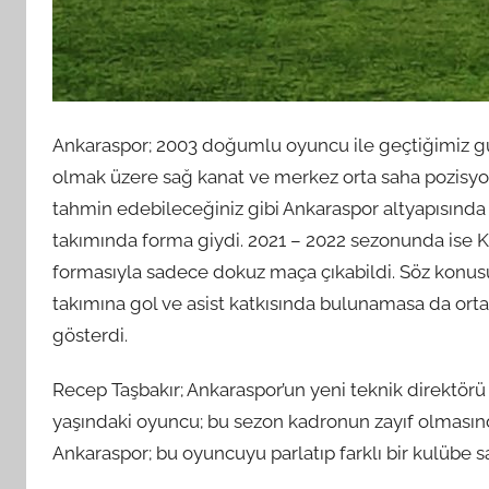
Ankaraspor; 2003 doğumlu oyuncu ile geçtiğimiz gü
olmak üzere sağ kanat ve merkez orta saha pozisyo
tahmin edebileceğiniz gibi Ankaraspor altyapısında
takımında forma giydi. 2021 – 2022 sezonunda ise Ka
formasıyla sadece dokuz maça çıkabildi. Söz konus
takımına gol ve asist katkısında bulunamasa da ort
gösterdi.
Recep Taşbakır; Ankaraspor’un yeni teknik direktör
yaşındaki oyuncu; bu sezon kadronun zayıf olmasında
Ankaraspor; bu oyuncuyu parlatıp farklı bir kulübe sa