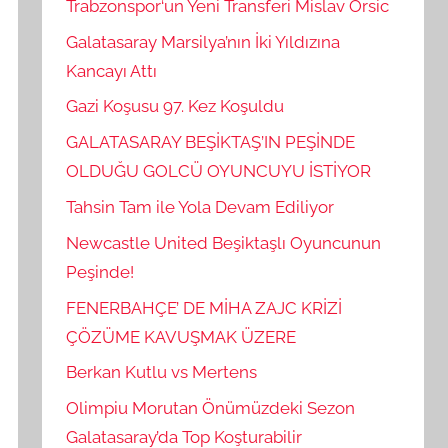
Trabzonspor‘un Yeni Transferi Mislav Orsic
Galatasaray Marsilya’nın İki Yıldızına
Kancayı Attı
Gazi Koşusu 97. Kez Koşuldu
GALATASARAY BEŞİKTAŞ’IN PEŞİNDE
OLDUĞU GOLCÜ OYUNCUYU İSTİYOR
Tahsin Tam ile Yola Devam Ediliyor
Newcastle United Beşiktaşlı Oyuncunun
Peşinde!
FENERBAHÇE’ DE MİHA ZAJC KRİZİ
ÇÖZÜME KAVUŞMAK ÜZERE
Berkan Kutlu vs Mertens
Olimpiu Morutan Önümüzdeki Sezon
Galatasaray’da Top Koşturabilir