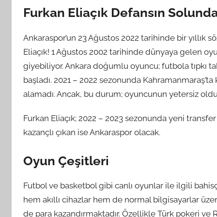
Furkan Eliaçık Defansın Solund
Ankaraspor’un 23 Ağustos 2022 tarihinde bir yıllık 
Eliaçık! 1 Ağustos 2002 tarihinde dünyaya gelen oyu
giyebiliyor. Ankara doğumlu oyuncu; futbola tıpkı t
başladı. 2021 – 2022 sezonunda Kahramanmaraş’ta ki
alamadı. Ancak, bu durum; oyuncunun yetersiz old
Furkan Eliaçık; 2022 – 2023 sezonunda yeni transf
kazançlı çıkan ise Ankaraspor olacak.
Oyun Çeşitleri
Futbol ve basketbol gibi canlı oyunlar ile ilgili bahi
hem akıllı cihazlar hem de normal bilgisayarlar üzeri
de para kazandırmaktadır. Özellikle Türk pokeri ve 