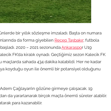
nlerde bir yıllık sözleşme imzaladı. Başta on numara
nlarında da forma giyebilen
Recep Taşbakır
; futbola
 başladı. 2020 – 2021 sezonunda
Ankaraspo
r U19
lecik FK’da kiralık oynadı. Geçtiğimiz sezon Kalecik FK
u maçlarda sahada 434 dakika kalabildi. Her ne kadar
aya koyduğu oyun ile önemli bir potansiyel olduğunu
ü Adem Çağlayan’ın gözüne girmeye çalışacak. 19
n da yararlanarak birçok maçta önemli süreler alabilir.
tarak para kazanabilir.