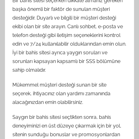
Bir bahis sitesi seçerken dikkate almanız gereken
başka önemli bir faktör de sunulan müşteri
desteğidir. Duyarlı ve bilgili bir müşteri desteği
ekibi olan bir site arayın. Canlı sohbet, e-posta ve
telefon desteği gibi iletişim seçeneklerini kontrol
edin ve 7/24 kullanılabilir olduklarından emin olun.
İyi bir bahis sitesi ayrıca yaygın soruları ve
sorunları kapsayan kapsamlı bir SSS bölümüne
sahip olmalıdır.
Mükemmel müşteri desteği sunan bir site
seçerek, ihtiyacınız olan yardımı zamanında
alacağınızdan emin olabilirsiniz.
Saygın bir bahis sitesi seçtikten sonra, bahis
deneyiminizi en üst düzeye çıkarmak için bir yol,
sitenin sunduğu bonuslar ve promosyonlardan