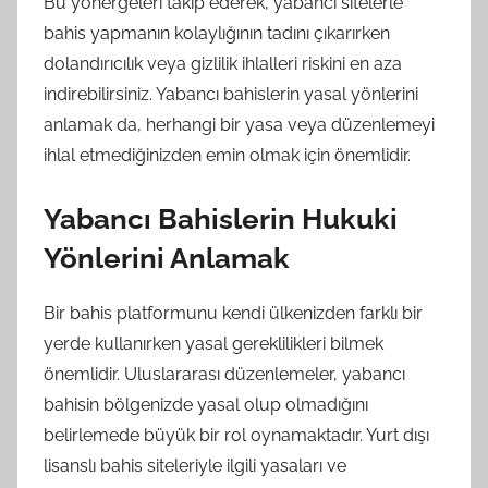
Bu yönergeleri takip ederek, yabancı sitelerle
bahis yapmanın kolaylığının tadını çıkarırken
dolandırıcılık veya gizlilik ihlalleri riskini en aza
indirebilirsiniz. Yabancı bahislerin yasal yönlerini
anlamak da, herhangi bir yasa veya düzenlemeyi
ihlal etmediğinizden emin olmak için önemlidir.
Yabancı Bahislerin Hukuki
Yönlerini Anlamak
Bir bahis platformunu kendi ülkenizden farklı bir
yerde kullanırken yasal gereklilikleri bilmek
önemlidir. Uluslararası düzenlemeler, yabancı
bahisin bölgenizde yasal olup olmadığını
belirlemede büyük bir rol oynamaktadır. Yurt dışı
lisanslı bahis siteleriyle ilgili yasaları ve