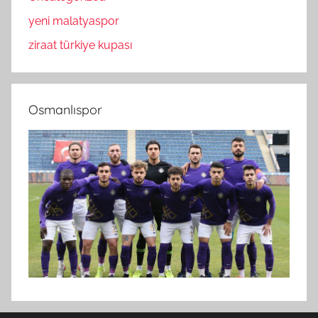
yeni malatyaspor
ziraat türkiye kupası
Osmanlıspor