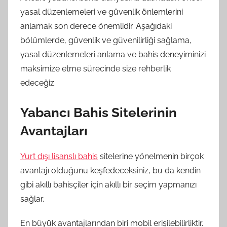
yasal düzenlemeleri ve güvenlik önlemlerini
anlamak son derece önemlidir. Aşağıdaki
bölümlerde, güvenlik ve güvenilirliği sağlama,
yasal düzenlemeleri anlama ve bahis deneyiminizi
maksimize etme sürecinde size rehberlik
edeceğiz.
Yabancı Bahis Sitelerinin
Avantajları
Yurt dışı lisanslı bahis
sitelerine yönelmenin birçok
avantajı olduğunu keşfedeceksiniz, bu da kendin
gibi akıllı bahisçiler için akıllı bir seçim yapmanızı
sağlar.
En büyük avantajlarından biri mobil erişilebilirliktir.