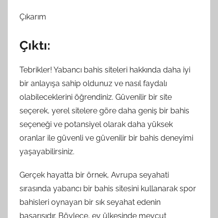
Çıkarım
Çıktı:
Tebrikler! Yabancı bahis siteleri hakkında daha iyi
bir anlayışa sahip oldunuz ve nasıl faydalı
olabileceklerini öğrendiniz. Güvenilir bir site
seçerek, yerel sitelere göre daha geniş bir bahis
seçeneği ve potansiyel olarak daha yüksek
oranlar ile güvenli ve güvenilir bir bahis deneyimi
yaşayabilirsiniz.
Gerçek hayatta bir örnek, Avrupa seyahati
sırasında yabancı bir bahis sitesini kullanarak spor
bahisleri oynayan bir sık seyahat edenin
başarısıdır. Böylece, ev ülkesinde mevcut