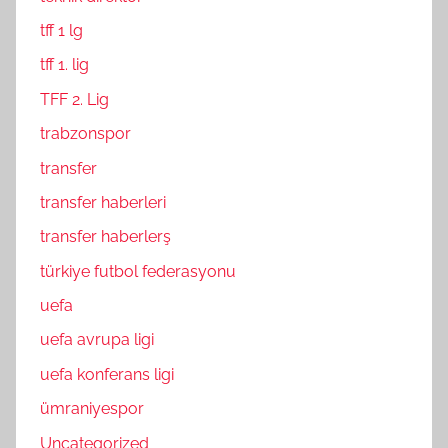
tff 1 lg
tff 1. lig
TFF 2. Lig
trabzonspor
transfer
transfer haberleri
transfer haberlerş
türkiye futbol federasyonu
uefa
uefa avrupa ligi
uefa konferans ligi
ümraniyespor
Uncategorized