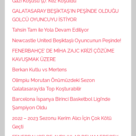
Gazi Koşusu 97. Kez Koşuldu
GALATASARAY BEŞİKTAŞ’IN PEŞİNDE OLDUĞU
GOLCÜ OYUNCUYU İSTİYOR
Tahsin Tam ile Yola Devam Ediliyor
Newcastle United Beşiktaşlı Oyuncunun Peşinde!
FENERBAHÇE’ DE MİHA ZAJC KRİZİ ÇÖZÜME
KAVUŞMAK ÜZERE
Berkan Kutlu vs Mertens
Olimpiu Morutan Önümüzdeki Sezon
Galatasaray’da Top Koşturabilir
Barcelona İspanya Birinci Basketbol Ligi’nde
Şampiyon Oldu
2022 – 2023 Sezonu Kerim Alıcı İçin Çok Kötü
Geçti