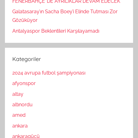
FENERBAHÇE’ DE AYRILIKLAR DEVAM EDECEK
Galatasaray’ın Sacha Boey’i Elinde Tutması Zor
Gözüküyor
Antalyaspor Beklentileri Karşılayamadı
Kategoriler
2024 avrupa futbol şampiyonası
afyonspor
altay
altınordu
amed
ankara
ankaragücü