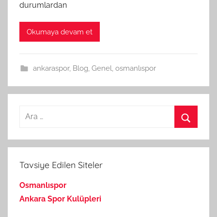
durumlardan
Okumaya devam et
ankaraspor
,
Blog
,
Genel
,
osmanlıspor
Arama:
Ara
Tavsiye Edilen Siteler
Osmanlıspor
Ankara Spor Kulüpleri