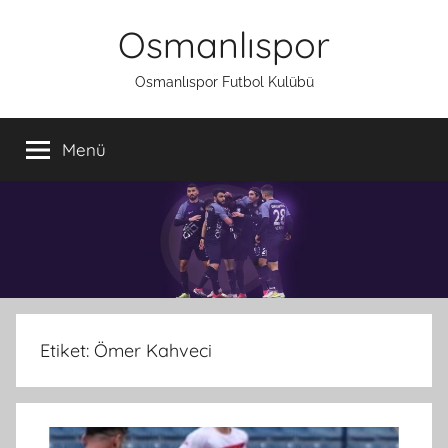
İçeriğe
Osmanlıspor
atla
Osmanlıspor Futbol Kulübü
Menü
Etiket:
Ömer Kahveci