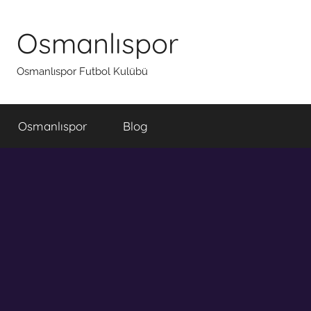
İçeriğe
atla
Osmanlıspor
Osmanlıspor Futbol Kulübü
Osmanlıspor
Blog