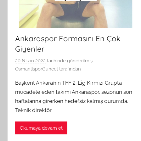
Ankaraspor Formasını En Çok
Giyenler
20 Nisan 2022
tarihinde gönderilmiş
OsmanlisporGuncel
tarafından
Başkent Ankara’nın TFF 2. Lig Kırmızı Grup’ta
mücadele eden takımı Ankaraspor, sezonun son
haftalarına girerken hedefsiz kalmış durumda.
Teknik direktör
Okumaya devam et