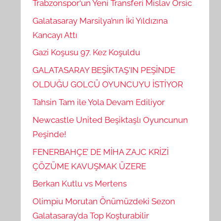
Trabzonspor‘un Yeni Transferi Mislav Orsic
Galatasaray Marsilya’nın İki Yıldızına
Kancayı Attı
Gazi Koşusu 97. Kez Koşuldu
GALATASARAY BEŞİKTAŞ’IN PEŞİNDE
OLDUĞU GOLCÜ OYUNCUYU İSTİYOR
Tahsin Tam ile Yola Devam Ediliyor
Newcastle United Beşiktaşlı Oyuncunun
Peşinde!
FENERBAHÇE’ DE MİHA ZAJC KRİZİ
ÇÖZÜME KAVUŞMAK ÜZERE
Berkan Kutlu vs Mertens
Olimpiu Morutan Önümüzdeki Sezon
Galatasaray’da Top Koşturabilir