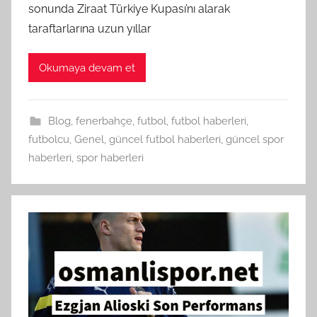
sonunda Ziraat Türkiye Kupası’nı alarak
taraftarlarına uzun yıllar
Okumaya devam et
Blog
,
fenerbahçe
,
futbol
,
futbol haberleri
,
futbolcu
,
Genel
,
güncel futbol haberleri
,
güncel spor
haberleri
,
spor haberleri