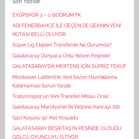
Son Yazılar
EYÜPSPOR 3 – 0 BODRUM FK
ADI FENERBAHÇE İLE GEÇEN DE GEA’NIN YENİ
ROTASI BELLİ OLUYOR
Süper Lig Ekipleri Transferde Ne Durumda?
Galatasaray Dünyaca Ünlü Yıldızın Peşinde!
GALATASARAY’DA MERTENS İÇİN SÜPRİZ TEKLİF
Montasser Lahtimi’nin Yeni Sezon Hazırlıklarına
Katılmaması Sorun Yarattı
Trabzonspor‘un Yeni Transferi Mislav Orsic
Galatasaray Marsilya’nın İki Yıldızına Kancayı Attı
Gazi Koşusu 97. Kez Koşuldu
GALATASARAY BEŞİKTAŞ’IN PEŞİNDE OLDUĞU
GOLCÜ OYUNCUYU İSTİYOR