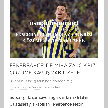
FENERBAHÇE’ DE MİHA ZAJC KRİZİ
ÇÖZÜME KAVUŞMAK ÜZERE
8 Temmuz 2023
tarihinde gönderilmiş
OsmanlisporGuncel
tarafından
Süper lig de şampiyonluğu sarı kırmızılı takım
Galatasaray’ a kaptıran Fenerbahçe sezon