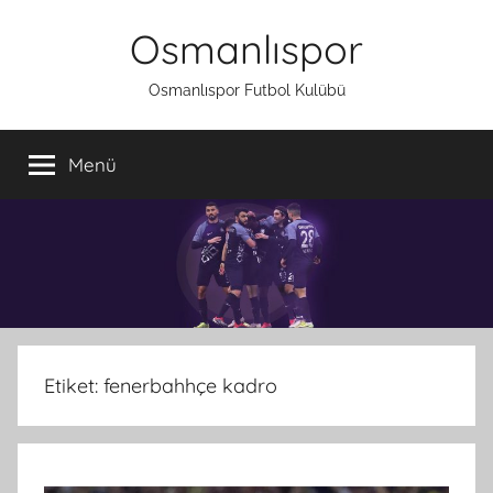
İçeriğe
Osmanlıspor
atla
Osmanlıspor Futbol Kulübü
Menü
Etiket:
fenerbahhçe kadro