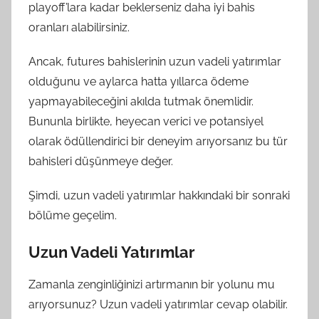
playoff’lara kadar beklerseniz daha iyi bahis
oranları alabilirsiniz.
Ancak, futures bahislerinin uzun vadeli yatırımlar
olduğunu ve aylarca hatta yıllarca ödeme
yapmayabileceğini akılda tutmak önemlidir.
Bununla birlikte, heyecan verici ve potansiyel
olarak ödüllendirici bir deneyim arıyorsanız bu tür
bahisleri düşünmeye değer.
Şimdi, uzun vadeli yatırımlar hakkındaki bir sonraki
bölüme geçelim.
Uzun Vadeli Yatırımlar
Zamanla zenginliğinizi artırmanın bir yolunu mu
arıyorsunuz? Uzun vadeli yatırımlar cevap olabilir.