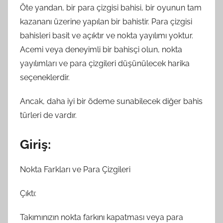
Öte yandan, bir para çizgisi bahisi, bir oyunun tam
kazananı üzerine yapılan bir bahistir. Para çizgisi
bahisleri basit ve açıktır ve nokta yayılımı yoktur.
Acemi veya deneyimli bir bahisçi olun, nokta
yayılımları ve para çizgileri düşünülecek harika
seçeneklerdir.
Ancak, daha iyi bir ödeme sunabilecek diğer bahis
türleri de vardır.
Giriş:
Nokta Farkları ve Para Çizgileri
Çıktı:
Takımınızın nokta farkını kapatması veya para