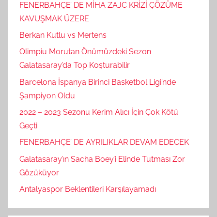
FENERBAHÇE’ DE MİHA ZAJC KRİZİ ÇÖZÜME
KAVUŞMAK ÜZERE
Berkan Kutlu vs Mertens
Olimpiu Morutan Önümüzdeki Sezon
Galatasaray’da Top Koşturabilir
Barcelona İspanya Birinci Basketbol Ligi’nde
Şampiyon Oldu
2022 – 2023 Sezonu Kerim Alıcı İçin Çok Kötü
Geçti
FENERBAHÇE’ DE AYRILIKLAR DEVAM EDECEK
Galatasaray’ın Sacha Boey’i Elinde Tutması Zor
Gözüküyor
Antalyaspor Beklentileri Karşılayamadı