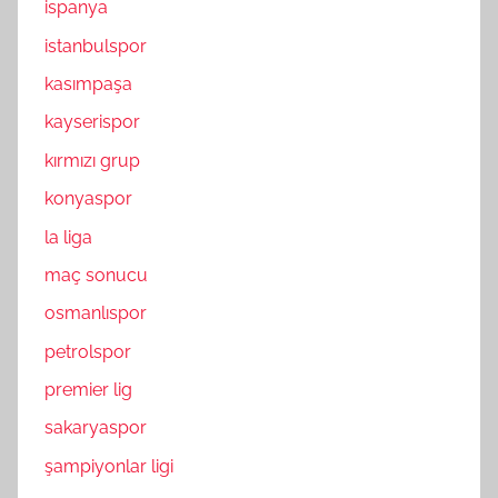
ispanya
istanbulspor
kasımpaşa
kayserispor
kırmızı grup
konyaspor
la liga
maç sonucu
osmanlıspor
petrolspor
premier lig
sakaryaspor
şampiyonlar ligi