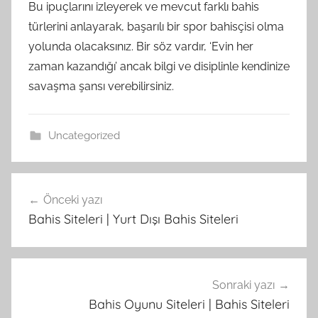
Bu ipuçlarını izleyerek ve mevcut farklı bahis
türlerini anlayarak, başarılı bir spor bahisçisi olma
yolunda olacaksınız. Bir söz vardır, ‘Evin her
zaman kazandığı’ ancak bilgi ve disiplinle kendinize
savaşma şansı verebilirsiniz.
Uncategorized
Yazı
Önceki yazı
gezinmesi
Bahis Siteleri | Yurt Dışı Bahis Siteleri
Sonraki yazı
Bahis Oyunu Siteleri | Bahis Siteleri