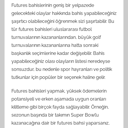
Futures bahislerinin geniş bir yelpazede
gelecekteki olaylar hakkında bahis yapabileceğiniz
şaşırtıcı olabileceğini öğrenmek sizi şaşırtabilir. Bu
tür futures bahisleri uluslararası futbol
turnuvalarının kazananlarından, büyük golf
turnuvalarının kazananlarına hatta sonraki
başkanlık seçimlerine kadar değişebilir. Bahis
yapabileceğiniz olası olayların listesi neredeyse
sonsuzdur, bu nedenle spor hayranları ve politik
tutkunlar için popüler bir seçenek haline gelir.
Futures bahisleri yapmak, yüksek ödemelerin
potansiyeli ve erken aşamada uygun oranları
kilitleme gibi birçok fayda sağlayabilir. Örneğin,
sezonun başında bir takımın Super Bowl’u
kazanacağına dair bir futures bahsi yaparsanız,