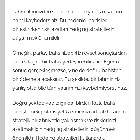
Tahminlerinizden sadece biri bile yanlış olsa, tüm
bahsi kaybedersiniz. Bu nedenle, bahisleri
birleştirirken riski azaltan hedging stratejilerini
düşünmek önemlidir.
Örneğin, parlay bahsinizdeki bireysel sonuçlardan
birine doğru bir bahis yerleştirebilirsiniz. Eğer o
sonuç gerçekleşmezse, yine de doğru bahisten
bir ödeme alacaksınız. Bu şekilde, bir tahmininiz
yanlış olsa bile tüm yatırımınızı kaybetmiyorsunuz.
Doğru şekilde yapıldığında, birden fazla bahsi
birleştirmek potansiyel kazancınızı artırabilir, ancak
stratejik bir zihniyetle yaklaşmak ve risklerinizi
azaltmak için hedging stratejilerini düşünmek
önemlidir. Hedging stratejileri kullanarak,