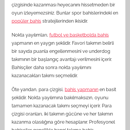
çizgisinde kazanması heyecanını hissetmeden bir
oyun izleyemezsiniz. Bunlar spor bahislerindeki en
popüler bahis
stratejilerinden ikisidir.
Nokta yayılımları,
futbol ve basketbolda bahis
yapmanın en yaygın şeklidir. Favori takımın belirli
bir sayıda puanla engellenmesini ve underdog
takımının bir başlangıç avantajı verilmesini içerir.
Bahisçiler daha sonra nokta yayılımını
kazanacakları takımı seçmelidir.
Öte yandan, para çizgisi,
bahis yapmanın
en basit
şeklidir. Nokta yayılımına bakılmaksızın, oyunu
tamamen kazanacak takımı seçmeyi içerir. Para
çizgisi oranları, iki takımın gücüne ve her takımın
kazanma olasılığına göre hesaplanır. Profesyonel