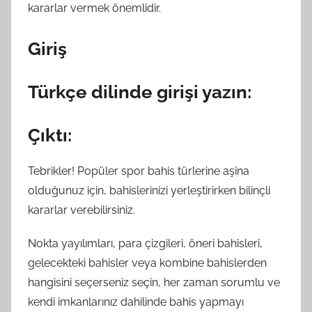
kararlar vermek önemlidir.
Giriş
Türkçe dilinde girişi yazın:
Çıktı:
Tebrikler! Popüler spor bahis türlerine aşina
olduğunuz için, bahislerinizi yerleştirirken bilinçli
kararlar verebilirsiniz.
Nokta yayılımları, para çizgileri, öneri bahisleri,
gelecekteki bahisler veya kombine bahislerden
hangisini seçerseniz seçin, her zaman sorumlu ve
kendi imkanlarınız dahilinde bahis yapmayı