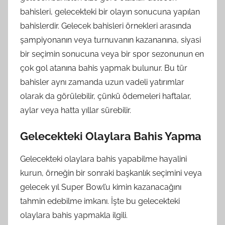
bahisleri, gelecekteki bir olayın sonucuna yapılan
bahislerdir. Gelecek bahisleri örnekleri arasında
şampiyonanın veya turnuvanın kazananına, siyasi
bir seçimin sonucuna veya bir spor sezonunun en
çok gol atanına bahis yapmak bulunur. Bu tür
bahisler aynı zamanda uzun vadeli yatırımlar
olarak da görülebilir, çünkü ödemeleri haftalar,
aylar veya hatta yıllar sürebilir.
Gelecekteki Olaylara Bahis Yapma
Gelecekteki olaylara bahis yapabilme hayalini
kurun, örneğin bir sonraki başkanlık seçimini veya
gelecek yıl Super Bowl’u kimin kazanacağını
tahmin edebilme imkanı. İşte bu gelecekteki
olaylara bahis yapmakla ilgili.