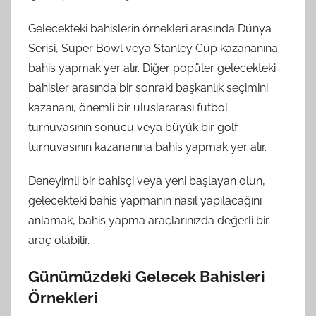
Gelecekteki bahislerin örnekleri arasında Dünya
Serisi, Super Bowl veya Stanley Cup kazananına
bahis yapmak yer alır. Diğer popüler gelecekteki
bahisler arasında bir sonraki başkanlık seçimini
kazananı, önemli bir uluslararası futbol
turnuvasının sonucu veya büyük bir golf
turnuvasının kazananına bahis yapmak yer alır.
Deneyimli bir bahisçi veya yeni başlayan olun,
gelecekteki bahis yapmanın nasıl yapılacağını
anlamak, bahis yapma araçlarınızda değerli bir
araç olabilir.
Günümüzdeki Gelecek Bahisleri
Örnekleri