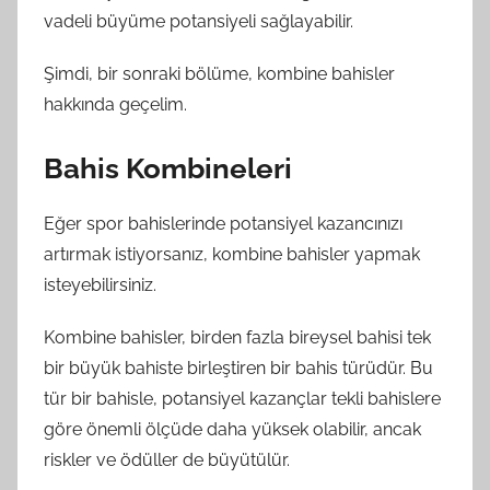
vadeli büyüme potansiyeli sağlayabilir.
Şimdi, bir sonraki bölüme, kombine bahisler
hakkında geçelim.
Bahis Kombineleri
Eğer spor bahislerinde potansiyel kazancınızı
artırmak istiyorsanız, kombine bahisler yapmak
isteyebilirsiniz.
Kombine bahisler, birden fazla bireysel bahisi tek
bir büyük bahiste birleştiren bir bahis türüdür. Bu
tür bir bahisle, potansiyel kazançlar tekli bahislere
göre önemli ölçüde daha yüksek olabilir, ancak
riskler ve ödüller de büyütülür.