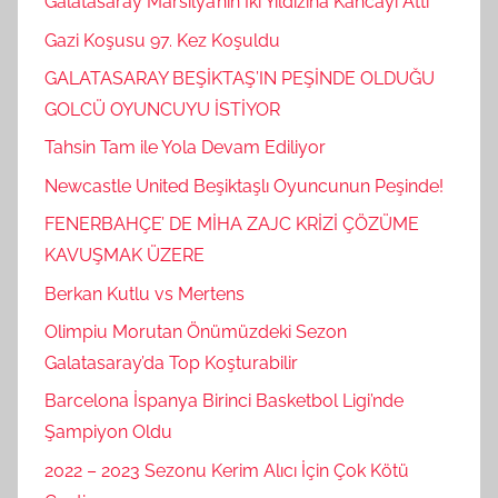
Galatasaray Marsilya’nın İki Yıldızına Kancayı Attı
Gazi Koşusu 97. Kez Koşuldu
GALATASARAY BEŞİKTAŞ’IN PEŞİNDE OLDUĞU
GOLCÜ OYUNCUYU İSTİYOR
Tahsin Tam ile Yola Devam Ediliyor
Newcastle United Beşiktaşlı Oyuncunun Peşinde!
FENERBAHÇE’ DE MİHA ZAJC KRİZİ ÇÖZÜME
KAVUŞMAK ÜZERE
Berkan Kutlu vs Mertens
Olimpiu Morutan Önümüzdeki Sezon
Galatasaray’da Top Koşturabilir
Barcelona İspanya Birinci Basketbol Ligi’nde
Şampiyon Oldu
2022 – 2023 Sezonu Kerim Alıcı İçin Çok Kötü