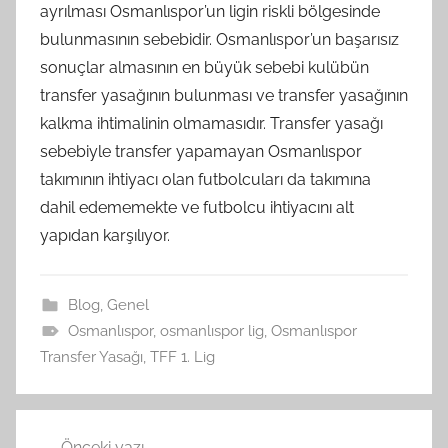
ayrılması Osmanlıspor’un ligin riskli bölgesinde
bulunmasının sebebidir. Osmanlıspor’un başarısız
sonuçlar almasının en büyük sebebi kulübün
transfer yasağının bulunması ve transfer yasağının
kalkma ihtimalinin olmamasıdır. Transfer yasağı
sebebiyle transfer yapamayan Osmanlıspor
takımının ihtiyacı olan futbolcuları da takımına
dahil edememekte ve futbolcu ihtiyacını alt
yapıdan karşılıyor.
Blog
,
Genel
Osmanlıspor
,
osmanlıspor lig
,
Osmanlıspor
Transfer Yasağı
,
TFF 1. Lig
Yazı
Önceki yazı