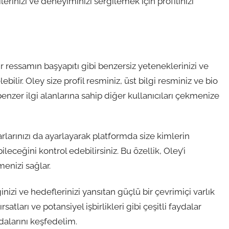
lerinizi ve deneyiminizi sergilemek için profilinizi
r ressamın başyapıtı gibi benzersiz yeteneklerinizi ve
bilir. Oley size profil resminiz, üst bilgi resminiz ve bio
nzer ilgi alanlarına sahip diğer kullanıcıları çekmenize
rlarınızı da ayarlayarak platformda size kimlerin
leceğini kontrol edebilirsiniz. Bu özellik, Oley’i
enizi sağlar.
ğinizi ve hedeflerinizi yansıtan güçlü bir çevrimiçi varlık
satları ve potansiyel işbirlikleri gibi çeşitli faydalar
dalarını keşfedelim.