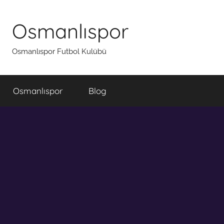
İçeriğe
atla
Osmanlıspor
Osmanlıspor Futbol Kulübü
Osmanlıspor
Blog