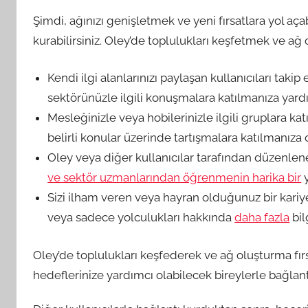
Şimdi, ağınızı genişletmek ve yeni fırsatlara yol açab
kurabilirsiniz. Oley’de toplulukları keşfetmek ve ağ o
Kendi ilgi alanlarınızı paylaşan kullanıcıları tak
sektörünüzle ilgili konuşmalara katılmanıza yardı
Mesleğinizle veya hobilerinizle ilgili gruplara ka
belirli konular üzerinde tartışmalara katılmanıza o
Oley veya diğer kullanıcılar tarafından düzenlenen
ve sektör uzmanlarından öğrenmenin harika bir
y
Sizi ilham veren veya hayran olduğunuz bir kariyer 
veya sadece yolculukları hakkında
daha fazla
bil
Oley’de toplulukları keşfederek ve ağ oluşturma fırsa
hedeflerinize yardımcı olabilecek bireylerle bağlantı 