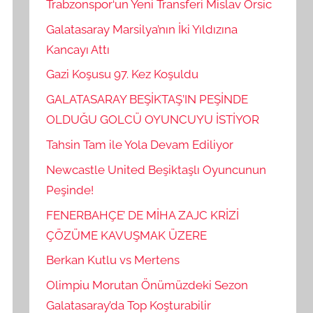
Trabzonspor‘un Yeni Transferi Mislav Orsic
Galatasaray Marsilya’nın İki Yıldızına
Kancayı Attı
Gazi Koşusu 97. Kez Koşuldu
GALATASARAY BEŞİKTAŞ’IN PEŞİNDE
OLDUĞU GOLCÜ OYUNCUYU İSTİYOR
Tahsin Tam ile Yola Devam Ediliyor
Newcastle United Beşiktaşlı Oyuncunun
Peşinde!
FENERBAHÇE’ DE MİHA ZAJC KRİZİ
ÇÖZÜME KAVUŞMAK ÜZERE
Berkan Kutlu vs Mertens
Olimpiu Morutan Önümüzdeki Sezon
Galatasaray’da Top Koşturabilir