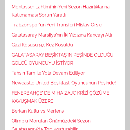
Montasser Lahtimi’nin Yeni Sezon Hazırlıklarına
Katılmaması Sorun Yarattı
Trabzonspor‘un Yeni Transferi Mislav Orsic
Galatasaray Marsilya’nın İki Yıldızına Kancayı Attı
Gazi Koşusu 97. Kez Koşuldu
GALATASARAY BEŞİKTAŞ’IN PEŞİNDE OLDUĞU
GOLCÜ OYUNCUYU İSTİYOR
Tahsin Tam ile Yola Devam Ediliyor
Newcastle United Beşiktaşlı Oyuncunun Peşinde!
FENERBAHÇE’ DE MİHA ZAJC KRİZİ ÇÖZÜME
KAVUŞMAK ÜZERE
Berkan Kutlu vs Mertens
Olimpiu Morutan Önümüzdeki Sezon
Galatasaray’da Top Koşturabilir