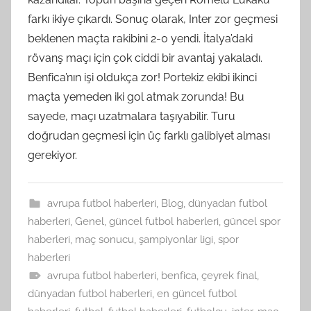
farkı ikiye çıkardı. Sonuç olarak, Inter zor geçmesi
beklenen maçta rakibini 2-0 yendi. İtalya’daki
rövanş maçı için çok ciddi bir avantaj yakaladı.
Benfica’nın işi oldukça zor! Portekiz ekibi ikinci
maçta yemeden iki gol atmak zorunda! Bu
sayede, maçı uzatmalara taşıyabilir. Turu
doğrudan geçmesi için üç farklı galibiyet alması
gerekiyor.
avrupa futbol haberleri
,
Blog
,
dünyadan futbol
haberleri
,
Genel
,
güncel futbol haberleri
,
güncel spor
haberleri
,
maç sonucu
,
şampiyonlar ligi
,
spor
haberleri
avrupa futbol haberleri
,
benfica
,
çeyrek final
,
dünyadan futbol haberleri
,
en güncel futbol