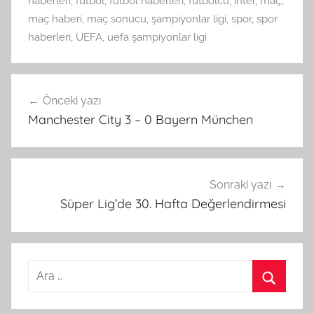
haberleri
,
futbol
,
futbol haberleri
,
futbolcu
,
inter
,
maç
,
maç haberi
,
maç sonucu
,
şampiyonlar ligi
,
spor
,
spor
haberleri
,
UEFA
,
uefa şampiyonlar ligi
Yazı
Önceki yazı
gezinmesi
Manchester City 3 – 0 Bayern München
Sonraki yazı
Süper Lig’de 30. Hafta Değerlendirmesi
Arama:
Ara