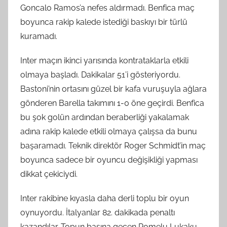
Goncalo Ramos’a nefes aldırmadı. Benfica maç
boyunca rakip kalede istediği baskıyı bir türlü
kuramadı.
Inter maçın ikinci yarısında kontrataklarla etkili
olmaya başladı. Dakikalar 51’i gösteriyordu.
Bastoni’nin ortasını güzel bir kafa vuruşuyla ağlara
gönderen Barella takımını 1-0 öne geçirdi. Benfica
bu şok golün ardından beraberliği yakalamak
adına rakip kalede etkili olmaya çalışsa da bunu
başaramadı. Teknik direktör Roger Schmidt’in maç
boyunca sadece bir oyuncu değişikliği yapması
dikkat çekiciydi.
Inter rakibine kıyasla daha derli toplu bir oyun
oynuyordu. İtalyanlar 82. dakikada penaltı
kazandılar. Topun başına geçen Romelu Lukaku