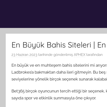
En Büyük Bahis Siteleri | E
23 Haziran 2023
tarihinde gönderilmiş
APHEX
tarafından
En büyük ve en muhteşem bahis sitelerini mi arıyor
Ladbrokes’a bakmaktan daha ileri gitmeyin. Bu beş 
seviyelerine yönelik birçok seçenek sunarak kalabalık
Bet365 birçok oyuncunun tercih ettiği bir seçenek, 
sayıda spor ve etkinlik sunmasıyla öne çıkıyor.