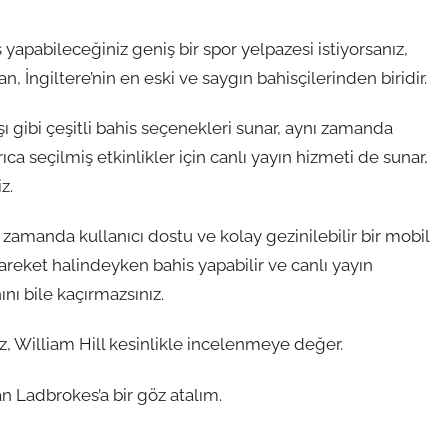
yapabileceğiniz geniş bir spor yelpazesi istiyorsanız,
an, İngiltere’nin en eski ve saygın bahisçilerinden biridir.
ışı gibi çeşitli bahis seçenekleri sunar, aynı zamanda
ıca seçilmiş etkinlikler için canlı yayın hizmeti de sunar,
z.
 zamanda kullanıcı dostu ve kolay gezinilebilir bir mobil
reket halindeyken bahis yapabilir ve canlı yayın
ını bile kaçırmazsınız.
ız, William Hill kesinlikle incelenmeye değer.
n Ladbrokes’a bir göz atalım.