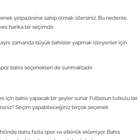
çenek yelpazesine sahip olmak istersiniz. Bu nedenle,
kes harika bir seçimdir.
 aynı zamanda büyük bahisler yapmak isteyenler için
l spor bahis seçenekleri de sunmaktadır.
kes için bahis yapacak bir şeyler sunar. Futbolun tutkulu bir
 misiniz? Seçim yapabileceğiniz birçok seçenek
ahilinde daha fazla spor ve etkinlik ekleniyor. Bahis