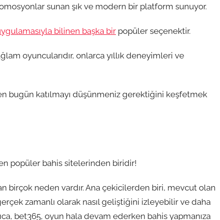
promosyonlar sunan şık ve modern bir platform sunuyor.
uygulamasıyla bilinen başka bir
popüler seçenektir.
ağlam oyuncularıdır, onlarca yıllık deneyimleri ve
den bugün katılmayı düşünmeniz gerektiğini keşfetmek
n popüler bahis sitelerinden biridir!
ran birçok neden vardır. Ana çekicilerden biri, mevcut olan
gerçek zamanlı olarak nasıl geliştiğini izleyebilir ve daha
 Ayrıca, bet365, oyun hala devam ederken bahis yapmanıza