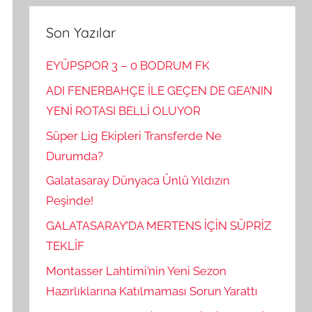
Son Yazılar
EYÜPSPOR 3 – 0 BODRUM FK
ADI FENERBAHÇE İLE GEÇEN DE GEA’NIN
YENİ ROTASI BELLİ OLUYOR
Süper Lig Ekipleri Transferde Ne
Durumda?
Galatasaray Dünyaca Ünlü Yıldızın
Peşinde!
GALATASARAY’DA MERTENS İÇİN SÜPRİZ
TEKLİF
Montasser Lahtimi’nin Yeni Sezon
Hazırlıklarına Katılmaması Sorun Yarattı