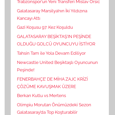
Trabzonspor‘un Yeni Transferi Mislav Orsic
Galatasaray Marsilya’nın İki Yıldızına
Kancayı Attı
Gazi Koşusu 97. Kez Koşuldu
GALATASARAY BEŞİKTAŞ’IN PEŞİNDE
OLDUĞU GOLCÜ OYUNCUYU İSTİYOR
Tahsin Tam ile Yola Devam Ediliyor
Newcastle United Beşiktaşlı Oyuncunun
Peşinde!
FENERBAHÇE’ DE MİHA ZAJC KRİZİ
ÇÖZÜME KAVUŞMAK ÜZERE
Berkan Kutlu vs Mertens
Olimpiu Morutan Önümüzdeki Sezon
Galatasaray’da Top Koşturabilir