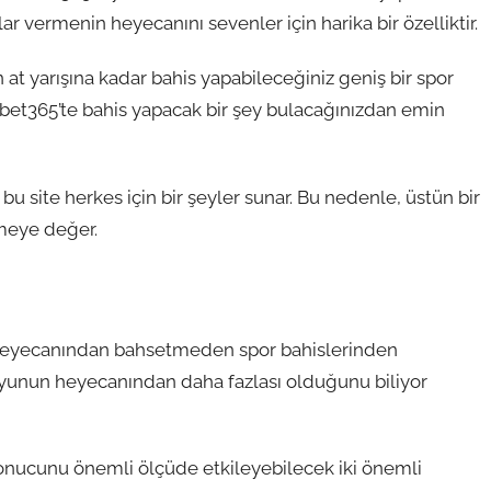
lar vermenin heyecanını sevenler için harika bir özelliktir.
 at yarışına kadar bahis yapabileceğiniz geniş bir spor
, bet365’te bahis yapacak bir şey bulacağınızdan emin
bu site herkes için bir şeyler sunar. Bu nedenle, üstün bir
tmeye değer.
n heyecanından bahsetmeden spor bahislerinden
yunun heyecanından daha fazlası olduğunu biliyor
sonucunu önemli ölçüde etkileyebilecek iki önemli