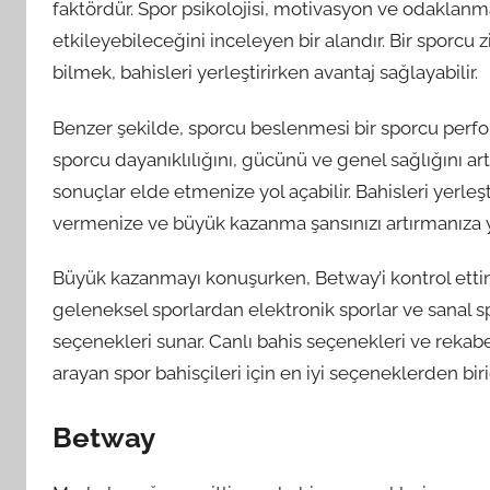
faktördür. Spor psikolojisi, motivasyon ve odaklanma 
etkileyebileceğini inceleyen bir alandır. Bir sporcu 
bilmek, bahisleri yerleştirirken avantaj sağlayabilir.
Benzer şekilde, sporcu beslenmesi bir sporcu perfo
sporcu dayanıklılığını, gücünü ve genel sağlığını ar
sonuçlar elde etmenize yol açabilir. Bahisleri yerleşt
vermenize ve büyük kazanma şansınızı artırmanıza ya
Büyük kazanmayı konuşurken, Betway’i kontrol ettini
geleneksel sporlardan elektronik sporlar ve sanal spo
seçenekleri sunar. Canlı bahis seçenekleri ve rekab
arayan spor bahisçileri için en iyi seçeneklerden birid
Betway