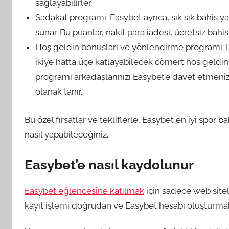
sağlayabilirler.
Sadakat programı: Easybet ayrıca, sık sık bahis y
sunar. Bu puanlar, nakit para iadesi, ücretsiz bahisl
Hoş geldin bonusları ve yönlendirme programı: Eas
ikiye hatta üçe katlayabilecek cömert hoş geldin 
programı arkadaşlarınızı Easybet’e davet etmeni
olanak tanır.
Bu özel fırsatlar ve tekliflerle, Easybet en iyi spor b
nasıl yapabileceğiniz.
Easybet’e nasıl kaydolunur
Easybet eğlencesine katılmak
için sadece web site
kayıt işlemi doğrudan ve Easybet hesabı oluşturmak