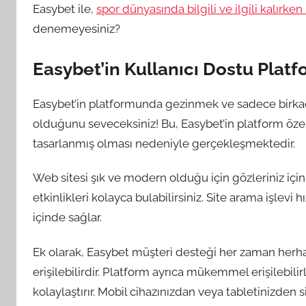
Easybet ile,
spor dünyasında bilgili ve ilgili kalırken
denemeyesiniz?
Easybet’in Kullanıcı Dostu Plat
Easybet’in platformunda gezinmek ve sadece birkaç 
olduğunu seveceksiniz! Bu, Easybet’in platform özell
tasarlanmış olması nedeniyle gerçekleşmektedir.
Web sitesi şık ve modern olduğu için gözleriniz için
etkinlikleri kolayca bulabilirsiniz. Site arama işlevi 
içinde sağlar.
Ek olarak, Easybet müşteri desteği her zaman herhan
erişilebilirdir. Platform ayrıca mükemmel erişilebili
kolaylaştırır. Mobil cihazınızdan veya tabletinizden 