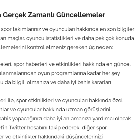
nda Gerçek Zamanlı Güncellemeler
spor takımlarınız ve oyuncuları hakkında en son bilgileri
aşan maçlar, oyuncu istatistikleri ve daha pek çok konuda
cellemelerini kontrol etmeniz gereken üç neden:
eri, spor haberleri ve etkinlikleri hakkında en güncel
aralanmalarından oyun programlarına kadar her şey
 da bilgili olmanıza ve daha iyi bahis kararları
ri ile, spor etkinlikleri ve oyuncuları hakkında özel
yunlar ve oyuncular hakkında uzman görüşlerini
bahis yapacağınızı daha iyi anlamanıza yardımcı olacak.
’in Twitter hesabını takip ederek, diğer spor
er ve etkinlikler hakkındaki düşüncelerinizi