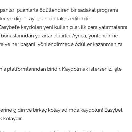
apanları puanlarla ödüllendiren bir sadakat programı
er ve diğer faydalar için takas edilebilir.
ybet’e kaydolan yeni kullanıcılar, ilk para yatırmalarını
bonuslarından yararlanabilirler. Ayrıca, yönlendirme
ze ve her başarılı yönlendirmede ödüller kazanmanıza
ahis platformlarından biridir. Kaydolmak isterseniz, işte
lerine gidin ve birkaç kolay adımda kaydolun! Easybet
 kolaydır.