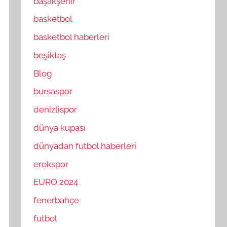
başakşehir
basketbol
basketbol haberleri
beşiktaş
Blog
bursaspor
denizlispor
dünya kupası
dünyadan futbol haberleri
erokspor
EURO 2024
fenerbahçe
futbol