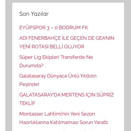
Son Yazılar
EYÜPSPOR 3 – 0 BODRUM FK
ADI FENERBAHÇE İLE GEÇEN DE GEA’NIN
YENİ ROTASI BELLİ OLUYOR
Süper Lig Ekipleri Transferde Ne
Durumda?
Galatasaray Dünyaca Ünlü Yıldızın
Peşinde!
GALATASARAY’DA MERTENS İÇİN SÜPRİZ
TEKLİF
Montasser Lahtimi’nin Yeni Sezon
Hazırlıklarına Katılmaması Sorun Yarattı