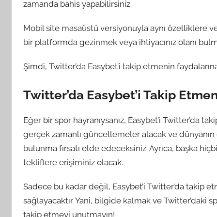
zamanda bahis yapabilirsiniz.
Mobil site masaüstü versiyonuyla aynı özelliklere 
bir platformda gezinmek veya ihtiyacınız olanı bul
Şimdi, Twitter’da Easybet’i takip etmenin faydaların
Twitter’da Easybet’i Takip Etmen
Eğer bir spor hayranıysanız, Easybet’i Twitter’da ta
gerçek zamanlı güncellemeler alacak ve dünyanın d
bulunma fırsatı elde edeceksiniz. Ayrıca, başka hi
tekliflere erişiminiz olacak.
Sadece bu kadar değil, Easybet’i Twitter’da takip et
sağlayacaktır. Yani, bilgide kalmak ve Twitter’daki s
takip etmeyi unutmayın!