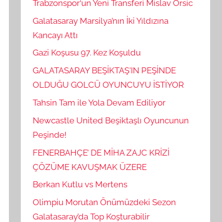
Trabzonspor‘un Yeni Transferi Mislav Orsic
Galatasaray Marsilya’nın İki Yıldızına
Kancayı Attı
Gazi Koşusu 97. Kez Koşuldu
GALATASARAY BEŞİKTAŞ’IN PEŞİNDE
OLDUĞU GOLCÜ OYUNCUYU İSTİYOR
Tahsin Tam ile Yola Devam Ediliyor
Newcastle United Beşiktaşlı Oyuncunun
Peşinde!
FENERBAHÇE’ DE MİHA ZAJC KRİZİ
ÇÖZÜME KAVUŞMAK ÜZERE
Berkan Kutlu vs Mertens
Olimpiu Morutan Önümüzdeki Sezon
Galatasaray’da Top Koşturabilir