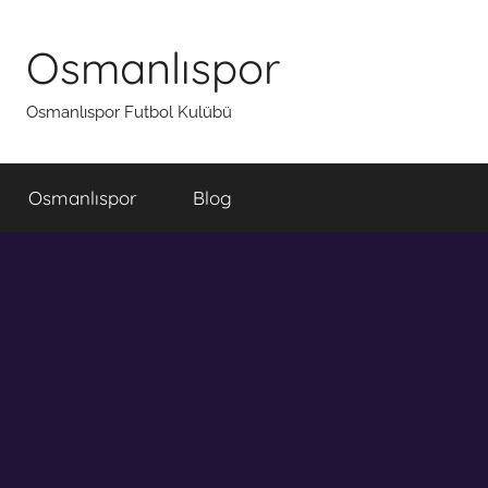
İçeriğe
atla
Osmanlıspor
Osmanlıspor Futbol Kulübü
Osmanlıspor
Blog