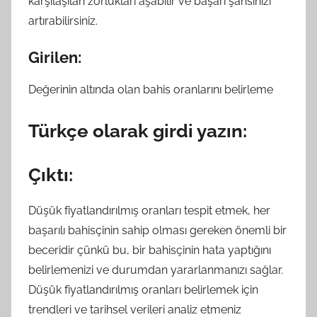
karşılaşılan zorlukları aşabilir ve başarı şansınızı
artırabilirsiniz.
Girilen:
Değerinin altında olan bahis oranlarını belirleme
Türkçe olarak girdi yazın:
Çıktı:
Düşük fiyatlandırılmış oranları tespit etmek, her
başarılı bahisçinin sahip olması gereken önemli bir
beceridir çünkü bu, bir bahisçinin hata yaptığını
belirlemenizi ve durumdan yararlanmanızı sağlar.
Düşük fiyatlandırılmış oranları belirlemek için
trendleri ve tarihsel verileri analiz etmeniz