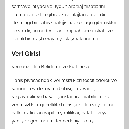
sermaye ihtiyacı ve uygun arbitraj fırsatlarını
bulma zorlukları gibi dezavantajları da vardır.
Herhangi bir bahis stratejisinde olduğu gibi, riskler
de vardır, bu nedenle arbitraj bahisine dikkatli ve
özenli bir araştırmayla yaklaşmak önemlidir.
Veri Girisi:
Verimsizlikleri Belirleme ve Kullanma
Bahis piyasasındaki verimsizlikleri tespit ederek ve
sömürerek, deneyimli bahisçiler avantaj
sağlayabilir ve başarı şanslarını artırabilirler. Bu
verimsizlikler genellikle bahis şirketleri veya genel
halk tarafından yapılan yanlılıklar, hatalar veya
yanlış değerlendirmeler nedeniyle oluşur.