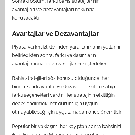
Sonraki bölüm, farklı bahis stratejilerinin
avantajları ve dezavantajları hakkında
konuşacaktır.
Avantajlar ve Dezavantajlar
Piyasa verimsizliklerinden yararlanmanın yollarını
belirledikten sonra, farklı yaklaşımların
avantajlarını ve dezavantajlarını keşfedelim.
Bahis stratejileri söz konusu olduğunda, her
birinin kendi avantaj ve dezavantaj setine sahip
farklı seçenekleri vardır. Her stratejinin etkililiğini
değerlendirmek, her durum için uygun
olmayabileceği için uygulamadan önce önemlidir.
Popüler bir yaklaşım, her kayıptan sonra bahsinizi
iki katına çıkaran Martingale sistemi olarak