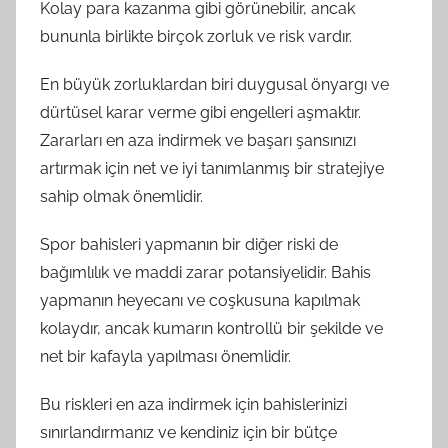
Kolay para kazanma gibi görünebilir, ancak
bununla birlikte birçok zorluk ve risk vardır.
En büyük zorluklardan biri duygusal önyargı ve
dürtüsel karar verme gibi engelleri aşmaktır.
Zararları en aza indirmek ve başarı şansınızı
artırmak için net ve iyi tanımlanmış bir stratejiye
sahip olmak önemlidir.
Spor bahisleri yapmanın bir diğer riski de
bağımlılık ve maddi zarar potansiyelidir. Bahis
yapmanın heyecanı ve coşkusuna kapılmak
kolaydır, ancak kumarın kontrollü bir şekilde ve
net bir kafayla yapılması önemlidir.
Bu riskleri en aza indirmek için bahislerinizi
sınırlandırmanız ve kendiniz için bir bütçe