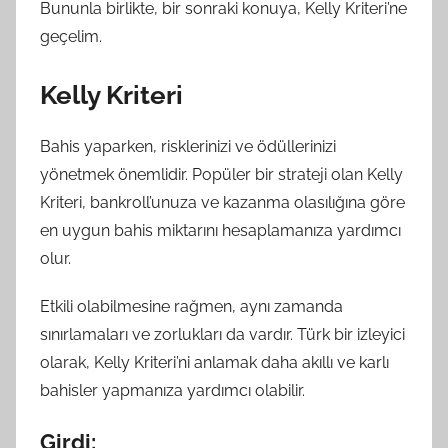
Bununla birlikte, bir sonraki konuya, Kelly Kriteri’ne
geçelim.
Kelly Kriteri
Bahis yaparken, risklerinizi ve ödüllerinizi
yönetmek önemlidir. Popüler bir strateji olan Kelly
Kriteri, bankroll’unuza ve kazanma olasılığına göre
en uygun bahis miktarını hesaplamanıza yardımcı
olur.
Etkili olabilmesine rağmen, aynı zamanda
sınırlamaları ve zorlukları da vardır. Türk bir izleyici
olarak, Kelly Kriteri’ni anlamak daha akıllı ve karlı
bahisler yapmanıza yardımcı olabilir.
Girdi: