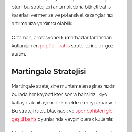
olun, bu stratejileri anlamak daha bilinçli bahis
kararları vermenize ve potansiyel kazançlarınızı
artırmanıza yardımcı olabilir.
O zaman, profesyonel kumarbazlar tarafından
kullanılan en
popüler bahis
stratejilerine bir göz
atalım.
Martingale Stratejisi
Martingale stratejisine muhtemelen aşinasınızdır,
burada her kaybettikten sonra bahsinizi ikiye
katlayarak nihayetinde kar elde etmeyi umarsınız.
Bu strateji rulet, blackjack ve
spor bahisleri gibi
çeşitli bahis
oyunlarında yaygın olarak kullanılır.