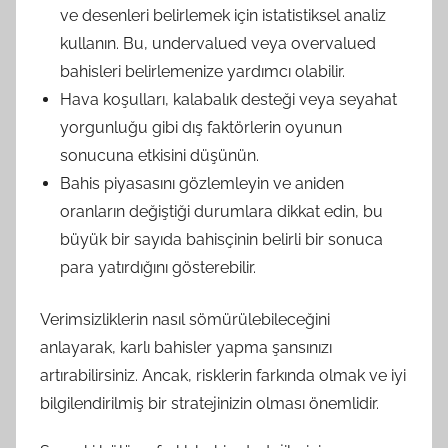
ve desenleri belirlemek için istatistiksel analiz
kullanın. Bu, undervalued veya overvalued
bahisleri belirlemenize yardımcı olabilir.
Hava koşulları, kalabalık desteği veya seyahat
yorgunluğu gibi dış faktörlerin oyunun
sonucuna etkisini düşünün.
Bahis piyasasını gözlemleyin ve aniden
oranların değiştiği durumlara dikkat edin, bu
büyük bir sayıda bahisçinin belirli bir sonuca
para yatırdığını gösterebilir.
Verimsizliklerin nasıl sömürülebileceğini
anlayarak, karlı bahisler yapma şansınızı
artırabilirsiniz. Ancak, risklerin farkında olmak ve iyi
bilgilendirilmiş bir stratejinizin olması önemlidir.