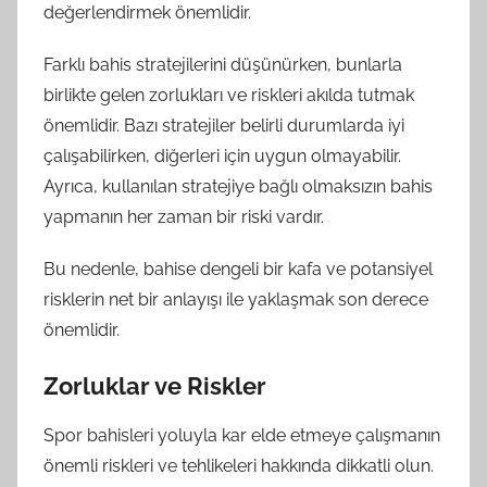
değerlendirmek önemlidir.
Farklı bahis stratejilerini düşünürken, bunlarla
birlikte gelen zorlukları ve riskleri akılda tutmak
önemlidir. Bazı stratejiler belirli durumlarda iyi
çalışabilirken, diğerleri için uygun olmayabilir.
Ayrıca, kullanılan stratejiye bağlı olmaksızın bahis
yapmanın her zaman bir riski vardır.
Bu nedenle, bahise dengeli bir kafa ve potansiyel
risklerin net bir anlayışı ile yaklaşmak son derece
önemlidir.
Zorluklar ve Riskler
Spor bahisleri yoluyla kar elde etmeye çalışmanın
önemli riskleri ve tehlikeleri hakkında dikkatli olun.