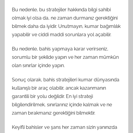
Bu nedenle, bu stratejiler hakkında bilgi sahibi
olmak iyi olsa da, ne zaman durmanız gerektiğini
bilmek daha da iyidir. Unutmayın, kumar bağımlılık
yapabilir ve ciddi maddi sorunlara yol açabilir.
Bu nedenle, bahis yapmaya karar verirseniz,
sorumlu bir şekilde yapın ve her zaman mümkün
olan sınırlar içinde yapın.
Sonuç olarak, bahis stratejileri kumar dünyasında
kullanışlı bir araç olabilir, ancak kazanmanın
garantili bir yolu değildir. En iyi strateji
bilgilendirilmek, sınırlarınız içinde kalmak ve ne
zaman bırakmanız gerektiğini bilmektir.
Keyifli bahisler ve şans her zaman sizin yanınızda