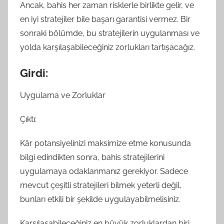
Ancak, bahis her zaman risklerle birlikte gelir, ve
en iyi stratejiler bile başarı garantisi vermez. Bir
sonraki bölümde, bu stratejilerin uygulanması ve
yolda karşılaşabileceğiniz zorlukları tartışacağız.
Girdi:
Uygulama ve Zorluklar
Çıktı:
Kâr potansiyelinizi maksimize etme konusunda
bilgi edindikten sonra, bahis stratejilerini
uygulamaya odaklanmanız gerekiyor. Sadece
mevcut çeşitli stratejileri bilmek yeterli değil,
bunları etkili bir şekilde uygulayabilmelisiniz.
Karşılaşabileceğiniz en büyük zorluklardan biri,