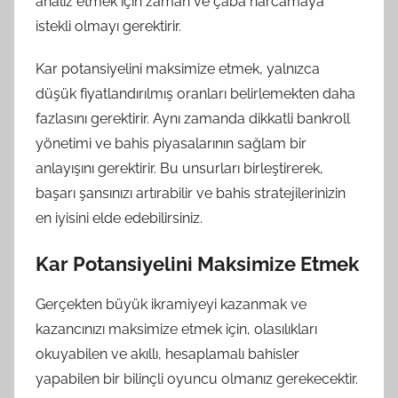
analiz etmek için zaman ve çaba harcamaya
istekli olmayı gerektirir.
Kar potansiyelini maksimize etmek, yalnızca
düşük fiyatlandırılmış oranları belirlemekten daha
fazlasını gerektirir. Aynı zamanda dikkatli bankroll
yönetimi ve bahis piyasalarının sağlam bir
anlayışını gerektirir. Bu unsurları birleştirerek,
başarı şansınızı artırabilir ve bahis stratejilerinizin
en iyisini elde edebilirsiniz.
Kar Potansiyelini Maksimize Etmek
Gerçekten büyük ikramiyeyi kazanmak ve
kazancınızı maksimize etmek için, olasılıkları
okuyabilen ve akıllı, hesaplamalı bahisler
yapabilen bir bilinçli oyuncu olmanız gerekecektir.