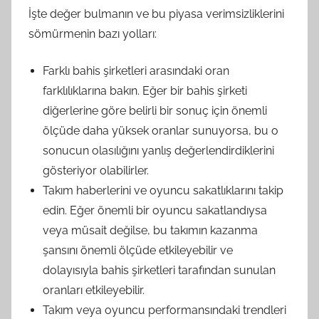
İşte değer bulmanın ve bu piyasa verimsizliklerini
sömürmenin bazı yolları:
Farklı bahis şirketleri arasındaki oran
farklılıklarına bakın. Eğer bir bahis şirketi
diğerlerine göre belirli bir sonuç için önemli
ölçüde daha yüksek oranlar sunuyorsa, bu o
sonucun olasılığını yanlış değerlendirdiklerini
gösteriyor olabilirler.
Takım haberlerini ve oyuncu sakatlıklarını takip
edin. Eğer önemli bir oyuncu sakatlandıysa
veya müsait değilse, bu takımın kazanma
şansını önemli ölçüde etkileyebilir ve
dolayısıyla bahis şirketleri tarafından sunulan
oranları etkileyebilir.
Takım veya oyuncu performansındaki trendleri