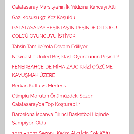
Galatasaray Marsilya’nın İki Yıldızına Kancayı Attı
Gazi Koşusu 97. Kez Koşuldu
GALATASARAY BEŞİKTAŞ’IN PEŞİNDE OLDUĞU
GOLCÜ OYUNCUYU İSTİYOR
Tahsin Tam ile Yola Devam Ediliyor
Newcastle United Beşiktaşlı Oyuncunun Peşinde!
FENERBAHÇE’ DE MİHA ZAJC KRİZİ ÇÖZÜME
KAVUŞMAK ÜZERE
Berkan Kutlu vs Mertens
Olimpiu Morutan Önümüzdeki Sezon
Galatasaray’da Top Koşturabilir
Barcelona İspanya Birinci Basketbol Ligi’nde
Şampiyon Oldu
2022 – 2023 Sezonu Kerim Alıcı İçin Çok Kötü