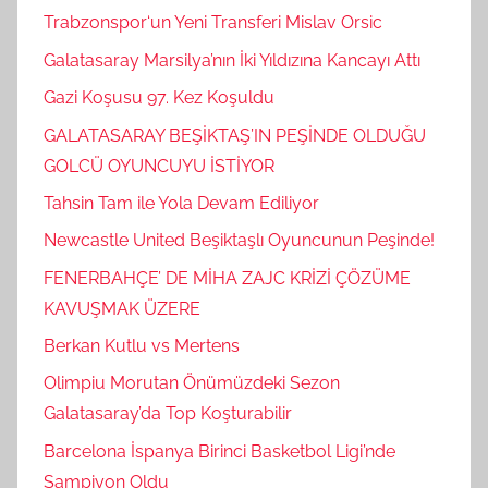
Trabzonspor‘un Yeni Transferi Mislav Orsic
Galatasaray Marsilya’nın İki Yıldızına Kancayı Attı
Gazi Koşusu 97. Kez Koşuldu
GALATASARAY BEŞİKTAŞ’IN PEŞİNDE OLDUĞU
GOLCÜ OYUNCUYU İSTİYOR
Tahsin Tam ile Yola Devam Ediliyor
Newcastle United Beşiktaşlı Oyuncunun Peşinde!
FENERBAHÇE’ DE MİHA ZAJC KRİZİ ÇÖZÜME
KAVUŞMAK ÜZERE
Berkan Kutlu vs Mertens
Olimpiu Morutan Önümüzdeki Sezon
Galatasaray’da Top Koşturabilir
Barcelona İspanya Birinci Basketbol Ligi’nde
Şampiyon Oldu