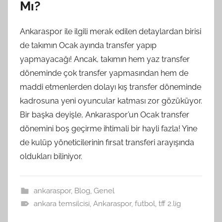
Mı?
Ankaraspor ile ilgili merak edilen detaylardan birisi
de takımın Ocak ayında transfer yapıp
yapmayacağı! Ancak, takımın hem yaz transfer
döneminde çok transfer yapmasından hem de
maddi etmenlerden dolayı kış transfer döneminde
kadrosuna yeni oyuncular katması zor gözüküyor.
Bir başka deyişle, Ankaraspor’un Ocak transfer
dönemini boş geçirme ihtimali bir hayli fazla! Yine
de kulüp yöneticilerinin fırsat transferi arayışında
oldukları biliniyor.
ankaraspor
,
Blog
,
Genel
ankara temsilcisi
,
Ankaraspor
,
futbol
,
tff 2.lig