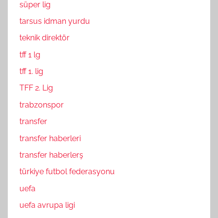
süper lig
tarsus idman yurdu
teknik direktör
tff 1 lg
tff 1. lig
TFF 2. Lig
trabzonspor
transfer
transfer haberleri
transfer haberlerş
türkiye futbol federasyonu
uefa
uefa avrupa ligi