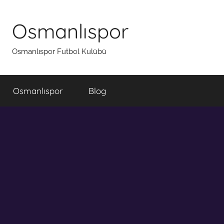
İçeriğe
atla
Osmanlıspor
Osmanlıspor Futbol Kulübü
Osmanlıspor
Blog