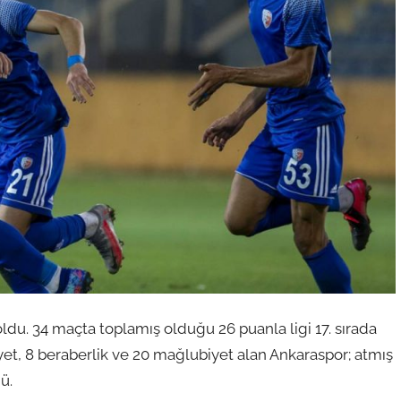
ldu. 34 maçta toplamış olduğu 26 puanla ligi 17. sırada
et, 8 beraberlik ve 20 mağlubiyet alan Ankaraspor; atmış
ü.