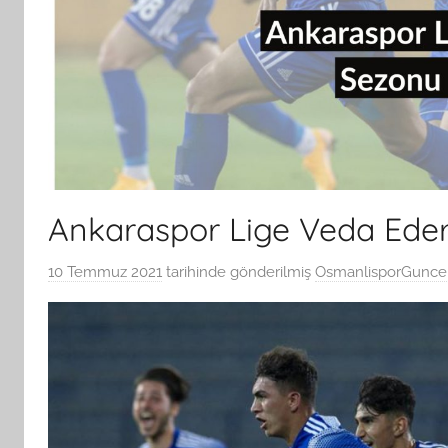
Ankaraspor Lige Veda Ede
10 Temmuz 2021
tarihinde gönderilmiş
OsmanlisporGunce