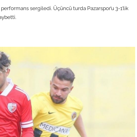
 performans sergiledi. Üçüncü turda Pazarspor’u 3-1’lik
ybetti.