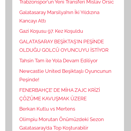
Trabzonspor‘un Yeni Transferi Mislav Orsic
Galatasaray Marsilya’nın İki Yıldızına
Kancayı Attı
Gazi Koşusu 97. Kez Koşuldu
GALATASARAY BEŞİKTAŞ’IN PEŞİNDE
OLDUĞU GOLCÜ OYUNCUYU İSTİYOR
Tahsin Tam ile Yola Devam Ediliyor
Newcastle United Beşiktaşlı Oyuncunun
Peşinde!
FENERBAHÇE’ DE MİHA ZAJC KRİZİ
ÇÖZÜME KAVUŞMAK ÜZERE
Berkan Kutlu vs Mertens
Olimpiu Morutan Önümüzdeki Sezon
Galatasaray’da Top Koşturabilir