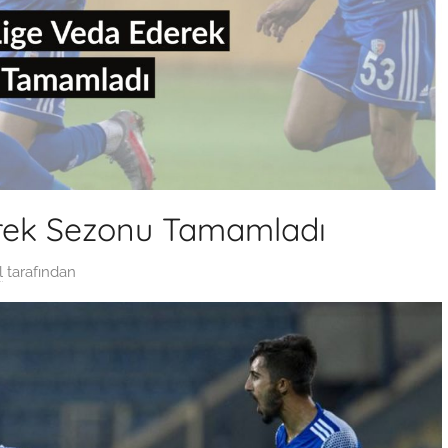
rek Sezonu Tamamladı
l
tarafından