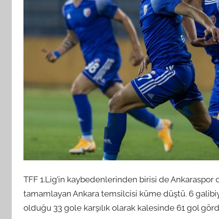
TFF 1.Lig’in kaybedenlerinden birisi de Ankaraspor o
tamamlayan Ankara temsilcisi küme düştü. 6 galibiy
olduğu 33 gole karşılık olarak kalesinde 61 gol görd