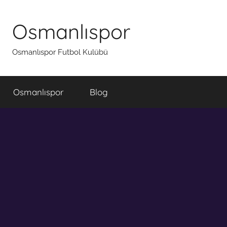
İçeriğe
atla
Osmanlıspor
Osmanlıspor Futbol Kulübü
Osmanlıspor
Blog