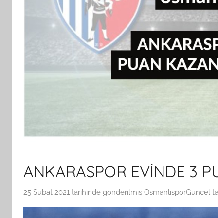
ANKARASPOR EVİNDE 3 
25 Şubat 2021
tarihinde gönderilmiş
OsmanlisporGuncel
ta