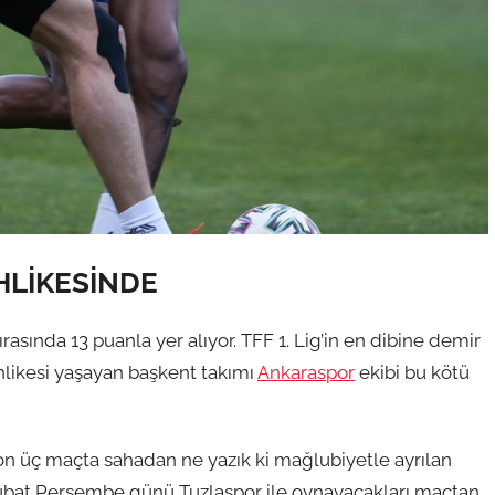
LİKESİNDE
ırasında 13 puanla yer alıyor. TFF 1. Lig’in en dibine demir
hlikesi yaşayan başkent takımı
Ankaraspor
ekibi bu kötü
son üç maçta sahadan ne yazık ki mağlubiyetle ayrılan
Şubat Perşembe günü Tuzlaspor ile oynayacakları maçtan