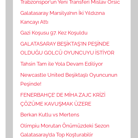
Trabzonspor‘un Yeni Transferi Mislav Orsic
Galatasaray Marsilya’nın İki Yıldızına
Kancayı Attı
Gazi Koşusu 97. Kez Koşuldu
GALATASARAY BEŞİKTAŞ’IN PEŞİNDE
OLDUĞU GOLCÜ OYUNCUYU İSTİYOR
Tahsin Tam ile Yola Devam Ediliyor
Newcastle United Beşiktaşlı Oyuncunun
Peşinde!
FENERBAHÇE’ DE MİHA ZAJC KRİZİ
ÇÖZÜME KAVUŞMAK ÜZERE
Berkan Kutlu vs Mertens
Olimpiu Morutan Önümüzdeki Sezon
Galatasaray’da Top Koşturabilir