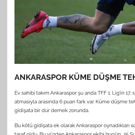
ANKARASPOR KÜME DÜŞME TEH
Ev sahibi takım Ankaraspor şu anda TFF 1. Lig’in 17. s
atmasıyla arasında 6 puan fark var. Küme düşme te
gidişata bir dur demek zorunda.
Bu kötü gidişata ek olarak Ankaraspor oynadıkları 
taraf oldu. Bu yüzden Ankaraspor ekibi bugün, 25 