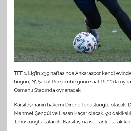
TFF 1. Lig’in 23ç haftasında Ankaraspor kendi evind
bugün, 25 Şubat Perşembe günü saat 16.00’da oyna
Osmanlı Stadı’nda oynanacak.
Karşılaşmanın hakemi Direnç Tonusluoğlu olacak. Di
Mehmet Şengül ve Hasan Kaçar olacak. 90 dakikal
Tonusluoğlu çalacak. Karşılaşma ise canlı olarak k