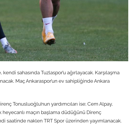
e, kendi sahasında Tuzlaspor’u ağırlayacak. Karşılaşma
nacak. Maç Ankaraspor’un ev sahipliğinde Ankara
renç Tonusluoğlu’nun yardımcıları ise; Cem Alpay,
ık heyecanlı maçın başlama düdüğünü Direnç
endi saatinde naklen TRT Spor üzerinden yayımlanacak.