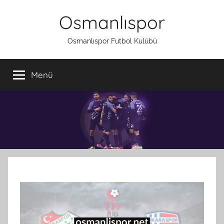
İçeriğe
Osmanlıspor
atla
Osmanlıspor Futbol Kulübü
Menü