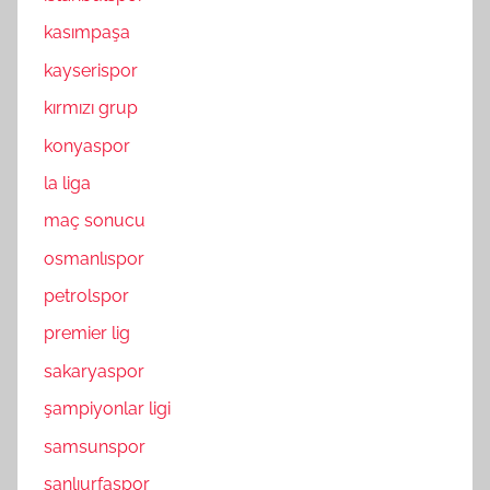
kasımpaşa
kayserispor
kırmızı grup
konyaspor
la liga
maç sonucu
osmanlıspor
petrolspor
premier lig
sakaryaspor
şampiyonlar ligi
samsunspor
şanlıurfaspor