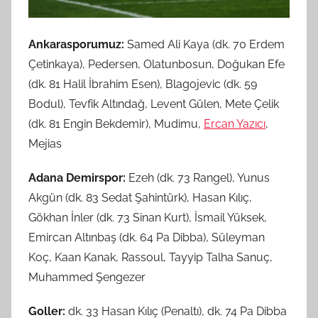
Ankarasporumuz:
Samed Ali Kaya (dk. 70 Erdem
Çetinkaya), Pedersen, Olatunbosun, Doğukan Efe
(dk. 81 Halil İbrahim Esen), Blagojevic (dk. 59
Bodul), Tevfik Altındağ, Levent Gülen, Mete Çelik
(dk. 81 Engin Bekdemir), Mudimu,
Ercan Yazıcı
,
Mejias
Adana Demirspor:
Ezeh (dk. 73 Rangel), Yunus
Akgün (dk. 83 Sedat Şahintürk), Hasan Kılıç,
Gökhan İnler (dk. 73 Sinan Kurt), İsmail Yüksek,
Emircan Altınbaş (dk. 64 Pa Dibba), Süleyman
Koç, Kaan Kanak, Rassoul, Tayyip Talha Sanuç,
Muhammed Şengezer
Goller:
dk. 33 Hasan Kılıç (Penaltı), dk. 74 Pa Dibba