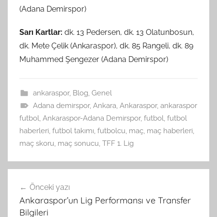
(Adana Demirspor)
Sarı Kartlar:
dk. 13 Pedersen, dk. 13 Olatunbosun,
dk. Mete Çelik (Ankaraspor), dk. 85 Rangeli, dk. 89
Muhammed Şengezer (Adana Demirspor)
ankaraspor
,
Blog
,
Genel
Adana demirspor
,
Ankara
,
Ankaraspor
,
ankaraspor
futbol
,
Ankaraspor-Adana Demirspor
,
futbol
,
futbol
haberleri
,
futbol takımı
,
futbolcu
,
maç
,
maç haberleri
,
maç skoru
,
maç sonucu
,
TFF 1. Lig
Yazı
Önceki yazı
gezinmesi
Ankaraspor’un Lig Performansı ve Transfer
Bilgileri