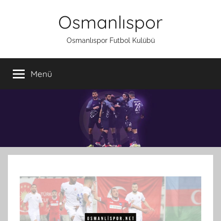
İçeriğe
Osmanlıspor
atla
Osmanlıspor Futbol Kulübü
Menü