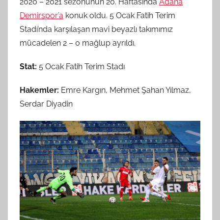
2020 – 2021 sezonunun 20. Haftasında
Adana
Demirspor’a
konuk oldu. 5 Ocak Fatih Terim
Stadı’nda karşılaşan mavi beyazlı takımımız
mücadelen 2 – 0 mağlup ayrıldı.
Stat:
5 Ocak Fatih Terim Stadı
Hakemler:
Emre Kargın, Mehmet Şahan Yılmaz,
Serdar Diyadin