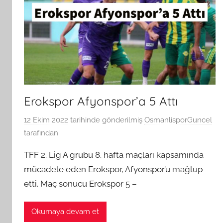
Erokspor Afyonspor’a 5 Attı
12 Ekim 2022
tarihinde gönderilmiş
OsmanlisporGuncel
tarafından
TFF 2. Lig A grubu 8. hafta maçları kapsamında
mücadele eden Erokspor, Afyonspor’u mağlup
etti. Maç sonucu Erokspor 5 –
Okumaya devam et