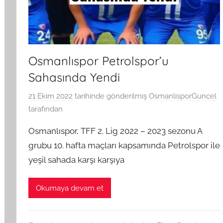
Osmanlıspor Petrolspor’u
Sahasında Yendi
21 Ekim 2022
tarihinde gönderilmiş
OsmanlisporGuncel
tarafından
Osmanlıspor, TFF 2. Lig 2022 – 2023 sezonu A
grubu 10. hafta maçları kapsamında Petrolspor ile
yeşil sahada karşı karşıya
Okumaya devam et