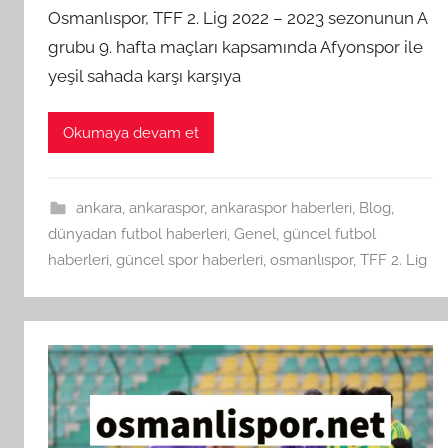
Osmanlıspor, TFF 2. Lig 2022 – 2023 sezonunun A
grubu 9. hafta maçları kapsamında Afyonspor ile
yeşil sahada karşı karşıya
Okumaya devam et
ankara
,
ankaraspor
,
ankaraspor haberleri
,
Blog
,
dünyadan futbol haberleri
,
Genel
,
güncel futbol
haberleri
,
güncel spor haberleri
,
osmanlıspor
,
TFF 2. Lig