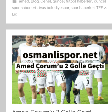
amed
,
Blog
,
Genel
,
güncel futbol haberleri
,
güncel
spor haberleri
,
sivas belediyespor
,
spor haberleri
,
TFF 2.
Lig
Amed Çorum’u 2 Golle Geçti