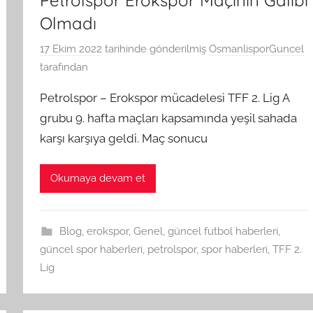
Olmadı
17 Ekim 2022
tarihinde gönderilmiş
OsmanlisporGuncel
tarafından
Petrolspor – Erokspor mücadelesi TFF 2. Lig A
grubu 9. hafta maçları kapsamında yeşil sahada
karşı karşıya geldi. Maç sonucu
Okumaya devam et
Blog
,
erokspor
,
Genel
,
güncel futbol haberleri
,
güncel spor haberleri
,
petrolspor
,
spor haberleri
,
TFF 2.
Lig