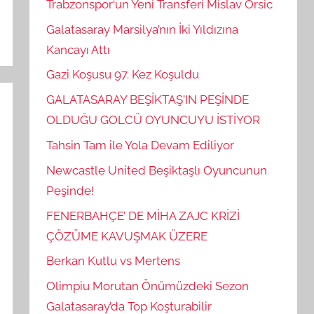
Trabzonspor‘un Yeni Transferi Mislav Orsic
Galatasaray Marsilya’nın İki Yıldızına
Kancayı Attı
Gazi Koşusu 97. Kez Koşuldu
GALATASARAY BEŞİKTAŞ’IN PEŞİNDE
OLDUĞU GOLCÜ OYUNCUYU İSTİYOR
Tahsin Tam ile Yola Devam Ediliyor
Newcastle United Beşiktaşlı Oyuncunun
Peşinde!
FENERBAHÇE’ DE MİHA ZAJC KRİZİ
ÇÖZÜME KAVUŞMAK ÜZERE
Berkan Kutlu vs Mertens
Olimpiu Morutan Önümüzdeki Sezon
Galatasaray’da Top Koşturabilir