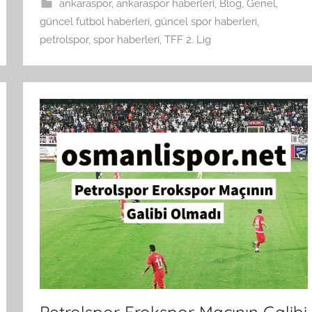
ankaraspor
,
ankaraspor haberleri
,
Blog
,
Genel
,
güncel futbol haberleri
,
güncel spor haberleri
,
petrolspor
,
spor haberleri
,
TFF 2. Lig
Petrolspor Erokspor Maçının Galibi