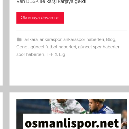
Van BBSK ile karşı karşıya geldi.
Okumaya devam et
ankara
,
ankaraspor
,
ankaraspor haberleri
,
Blog
,
Genel
,
güncel futbol haberleri
,
güncel spor haberleri
,
spor haberleri
,
TFF 2. Lig