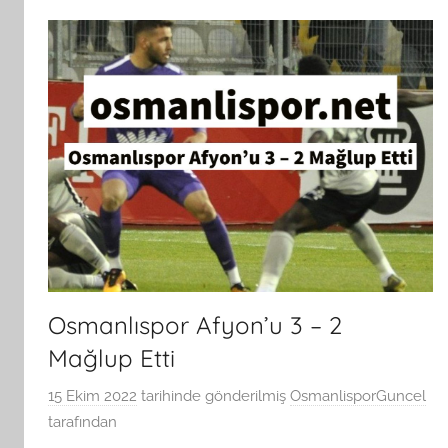
Osmanlıspor Afyon’u 3 – 2
Mağlup Etti
15 Ekim 2022
tarihinde gönderilmiş
OsmanlisporGuncel
tarafından