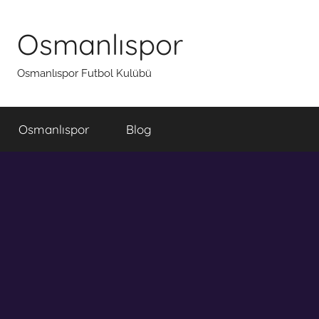
İçeriğe
atla
Osmanlıspor
Osmanlıspor Futbol Kulübü
Osmanlıspor
Blog