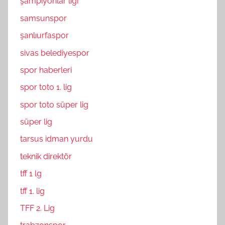
şampiyonlar ligi
samsunspor
şanlıurfaspor
sivas belediyespor
spor haberleri
spor toto 1. lig
spor toto süper lig
süper lig
tarsus idman yurdu
teknik direktör
tff 1 lg
tff 1. lig
TFF 2. Lig