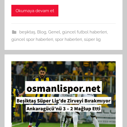
Okumaya devam et
beşiktaş
,
Blog
,
Genel
,
güncel futbol haberleri
,
güncel spor haberleri
,
spor haberleri
,
süper lig