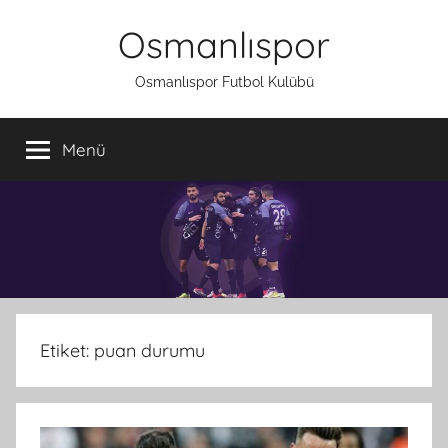
İçeriğe
Osmanlıspor
atla
Osmanlıspor Futbol Kulübü
Menü
Etiket:
puan durumu