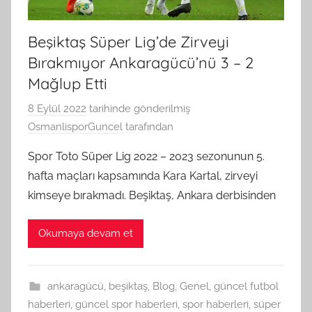
Beşiktaş Süper Lig’de Zirveyi
Bırakmıyor Ankaragücü’nü 3 – 2
Mağlup Etti
8 Eylül 2022
tarihinde gönderilmiş
OsmanlisporGuncel
tarafından
Spor Toto Süper Lig 2022 – 2023 sezonunun 5.
hafta maçları kapsamında Kara Kartal, zirveyi
kimseye bırakmadı. Beşiktaş, Ankara derbisinden
Okumaya devam et
ankaragücü
,
beşiktaş
,
Blog
,
Genel
,
güncel futbol
haberleri
,
güncel spor haberleri
,
spor haberleri
,
süper