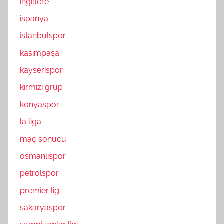
ingiltere
ispanya
istanbulspor
kasımpaşa
kayserispor
kırmızı grup
konyaspor
la liga
maç sonucu
osmanlıspor
petrolspor
premier lig
sakaryaspor