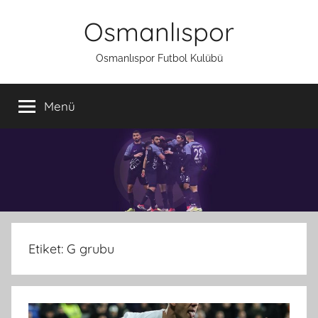
İçeriğe
Osmanlıspor
atla
Osmanlıspor Futbol Kulübü
Menü
Etiket:
G grubu