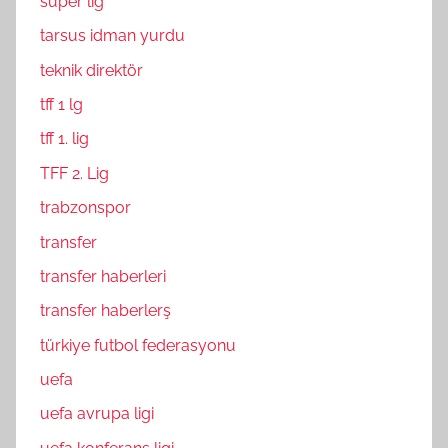
süper lig
tarsus idman yurdu
teknik direktör
tff 1 lg
tff 1. lig
TFF 2. Lig
trabzonspor
transfer
transfer haberleri
transfer haberlerş
türkiye futbol federasyonu
uefa
uefa avrupa ligi