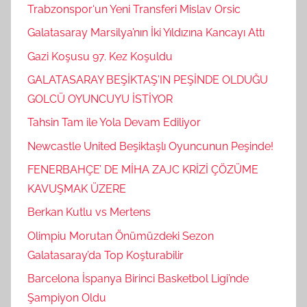
Trabzonspor‘un Yeni Transferi Mislav Orsic
Galatasaray Marsilya’nın İki Yıldızına Kancayı Attı
Gazi Koşusu 97. Kez Koşuldu
GALATASARAY BEŞİKTAŞ’IN PEŞİNDE OLDUĞU
GOLCÜ OYUNCUYU İSTİYOR
Tahsin Tam ile Yola Devam Ediliyor
Newcastle United Beşiktaşlı Oyuncunun Peşinde!
FENERBAHÇE’ DE MİHA ZAJC KRİZİ ÇÖZÜME
KAVUŞMAK ÜZERE
Berkan Kutlu vs Mertens
Olimpiu Morutan Önümüzdeki Sezon
Galatasaray’da Top Koşturabilir
Barcelona İspanya Birinci Basketbol Ligi’nde
Şampiyon Oldu