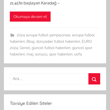
21.45’te başlayan Karadağ –
Okumaya devam et
2024 avrupa futbol şampiyonası
,
avrupa futbol
haberleri
,
Blog
,
dünyadan futbol haberleri
,
EURO
2024
,
Genel
,
güncel futbol haberleri
,
güncel spor
haberleri
,
maç sonucu
,
spor haberleri
,
uefa
Arama:
Ara
Tavsiye Edilen Siteler