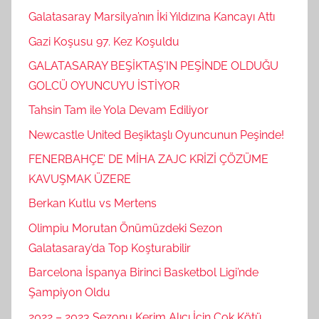
Galatasaray Marsilya’nın İki Yıldızına Kancayı Attı
Gazi Koşusu 97. Kez Koşuldu
GALATASARAY BEŞİKTAŞ’IN PEŞİNDE OLDUĞU
GOLCÜ OYUNCUYU İSTİYOR
Tahsin Tam ile Yola Devam Ediliyor
Newcastle United Beşiktaşlı Oyuncunun Peşinde!
FENERBAHÇE’ DE MİHA ZAJC KRİZİ ÇÖZÜME
KAVUŞMAK ÜZERE
Berkan Kutlu vs Mertens
Olimpiu Morutan Önümüzdeki Sezon
Galatasaray’da Top Koşturabilir
Barcelona İspanya Birinci Basketbol Ligi’nde
Şampiyon Oldu
2022 – 2023 Sezonu Kerim Alıcı İçin Çok Kötü