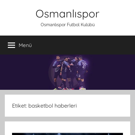
İçeriğe
Osmanlıspor
atla
Osmanlıspor Futbol Kulübü
Menü
Etiket:
basketbol haberleri