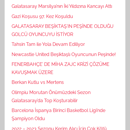
Galatasaray Marsilya’nın İki Yıldızına Kancayı Attı
Gazi Koşusu 97. Kez Koşuldu
GALATASARAY BEŞİKTAŞ’IN PEŞİNDE OLDUĞU
GOLCÜ OYUNCUYU İSTİYOR
Tahsin Tam ile Yola Devam Ediliyor
Newcastle United Beşiktaşlı Oyuncunun Peşinde!
FENERBAHÇE’ DE MİHA ZAJC KRİZİ ÇÖZÜME
KAVUŞMAK ÜZERE
Berkan Kutlu vs Mertens
Olimpiu Morutan Önümüzdeki Sezon
Galatasaray’da Top Koşturabilir
Barcelona İspanya Birinci Basketbol Ligi’nde
Şampiyon Oldu
2022 – 2023 Sezonu Kerim Alıcı İçin Çok Kötü