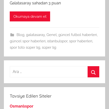
Galatasaray sahadan 3 puan
Okumaya devam et
Blog
,
galatasaray
,
Genel
,
güncel futbol haberleri
,
güncel spor haberleri
,
istanbulspor
,
spor haberleri
,
spor toto süper lig
,
süper lig
Arama:
Ara
Tavsiye Edilen Siteler
Osmanlıspor